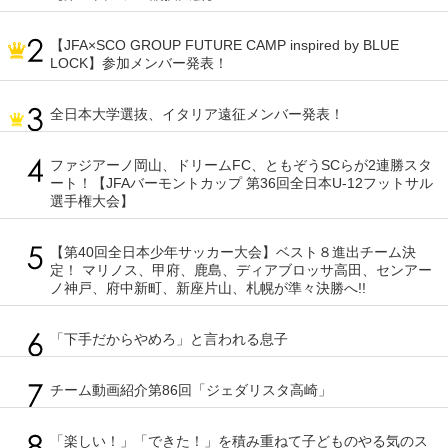
【JFA×SCO GROUP FUTURE CAMP inspired by BLUE
LOCK】参加メンバー発表！
全日本大学選抜、イタリア遠征メンバー発表！
ファジアーノ岡山、ドリームFC、ともぞうSCらが2連勝スタ
ート！【JFAバーモントカップ 第36回全日本U-12フットサル
選手権大会】
【第40回全日本少年サッカー大会】ベスト８進出チーム決
定！ マリノス、甲府、鹿島、ディアブロッサ高田、センアー
ノ神戸、府中新町、新座片山、札幌が準々決勝へ!!
「下手だからやめろ」と言われる息子
チーム動画紹介第86回「ジェダリスタ高崎」
「楽しい！」「できた！」を積み重ねて子どものやる気のス