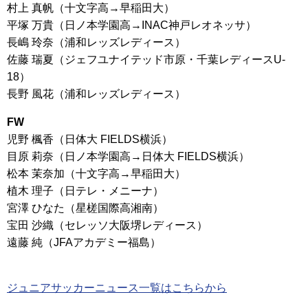
村上 真帆（十文字高→早稲田大）
平塚 万貴（日ノ本学園高→INAC神戸レオネッサ）
長嶋 玲奈（浦和レッズレディース）
佐藤 瑞夏（ジェフユナイテッド市原・千葉レディースU-
18）
長野 風花（浦和レッズレディース）
FW
児野 楓香（日体大 FIELDS横浜）
目原 莉奈（日ノ本学園高→日体大 FIELDS横浜）
松本 茉奈加（十文字高→早稲田大）
植木 理子（日テレ・メニーナ）
宮澤 ひなた（星槎国際高湘南）
宝田 沙織（セレッソ大阪堺レディース）
遠藤 純（JFAアカデミー福島）
ジュニアサッカーニュース一覧はこちらから