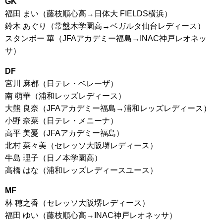
GK
福田 まい（藤枝順心高→日体大 FIELDS横浜）
鈴木 あぐり（常盤木学園高→ベガルタ仙台レディース）
スタンボー 華（JFAアカデミー福島→INAC神戸レオネッ
サ）
DF
宮川 麻都（日テレ・ベレーザ）
南 萌華（浦和レッズレディース）
大熊 良奈（JFAアカデミー福島→浦和レッズレディース）
小野 奈菜（日テレ・メニーナ）
高平 美憂（JFAアカデミー福島）
北村 菜々美（セレッソ大阪堺レディース）
牛島 理子（日ノ本学園高）
高橋 はな（浦和レッズレディースユース）
MF
林 穂之香（セレッソ大阪堺レディース）
福田 ゆい（藤枝順心高→INAC神戸レオネッサ）