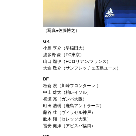
（写真●佐藤博之）
GK
小島 亨介（早稲田大）
波多野 豪（FC東京）
山口 瑠伊（FCロリアン/フランス）
大迫 敬介（サンフレッチェ広島ユース）
DF
板倉 滉（川崎フロンターレ ）
中山 雄太（柏レイソル）
初瀬 亮（ガンバ大阪）
町田 浩樹（鹿島アントラーズ）
藤谷 壮（ヴィッセル神戸）
舩木 翔（セレッソ大阪）
冨安 健洋（アビスパ福岡）