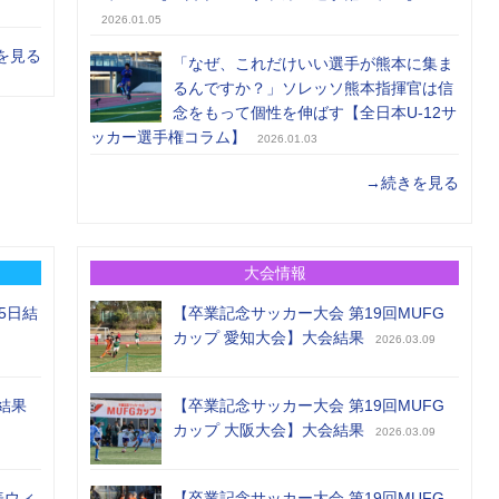
2026.01.05
を見る
「なぜ、これだけいい選手が熊本に集ま
るんですか？」ソレッソ熊本指揮官は信
念をもって個性を伸ばす【全日本U-12サ
ッカー選手権コラム】
2026.01.03
→続きを見る
大会情報
5日結
【卒業記念サッカー大会 第19回MUFG
カップ 愛知大会】大会結果
2026.03.09
結果
【卒業記念サッカー大会 第19回MUFG
カップ 大阪大会】大会結果
2026.03.09
表ウィ
【卒業記念サッカー大会 第19回MUFG