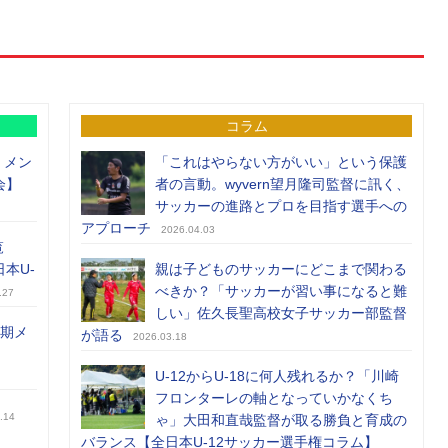
コラム
）メン
「これはやらない方がいい」という保護
会】
者の言動。wyvern望月隆司監督に訊く、
サッカーの進路とプロを目指す選手への
アプローチ
2026.04.03
覧
日本U-
親は子どものサッカーにどこまで関わる
べきか？「サッカーが習い事になると難
.27
しい」佐久長聖高校女子サッカー部監督
前期メ
が語る
2026.03.18
U-12からU-18に何人残れるか？「川崎
フロンターレの軸となっていかなくち
.14
ゃ」大田和直哉監督が取る勝負と育成の
バランス【全日本U-12サッカー選手権コラム】