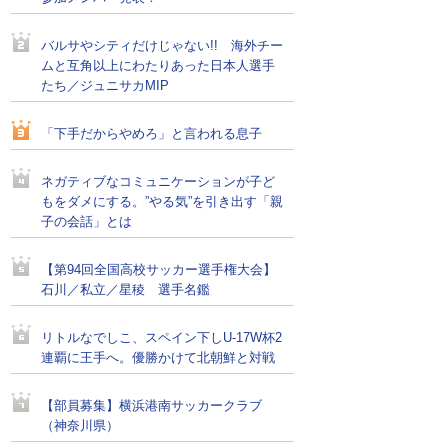
バルサやシティだけじゃない!! 海外チー
ムと互角以上にわたりあった日本人選手
たち／ジュニサカMIP
「下手だからやめろ」と言われる息子
ネガティブなコミュニケーションが子ど
もをダメにする。”やる気”を引き出す「親
子の会話」とは
【第94回全国高校サッカー選手権大会】
石川／私立／星稜 選手名鑑
リトルなでしこ、スペイン下しU-17W杯2
連覇に王手へ。優勝かけて北朝鮮と対戦
【部員募集】横浜港南サッカークラブ
（神奈川県）