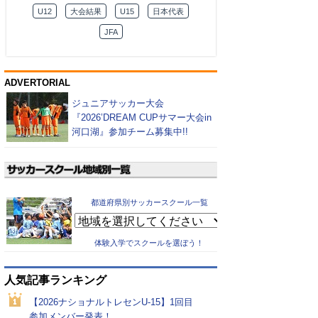
U12
大会結果
U15
日本代表
JFA
ADVERTORIAL
ジュニアサッカー大会
『2026’DREAM CUPサマー大会in
河口湖』参加チーム募集中!!
都道府県別サッカースクール一覧
体験入学でスクールを選ぼう！
人気記事ランキング
【2026ナショナルトレセンU-15】1回目
参加メンバー発表！