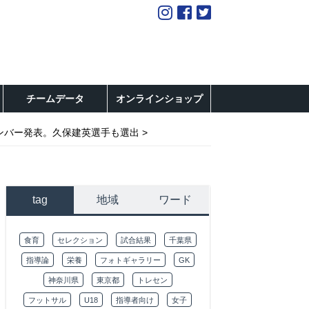
チームデータ
オンラインショップ
メンバー発表。久保建英選手も選出
tag
地域
ワード
食育
セレクション
試合結果
千葉県
指導論
栄養
フォトギャラリー
GK
神奈川県
東京都
トレセン
フットサル
U18
指導者向け
女子