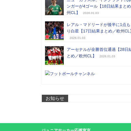
ンガーが4ゴール【18日結果まと
州CL】
2026.01.03
レアル・マドリードが後半に1点も
り白星【17日結果まとめ／欧州CL
2026.01.03
アーセナルが全勝首位通過【28日
とめ／欧州CL】
2026.01.03
お知らせ
ジュニアサッカー応援宣言