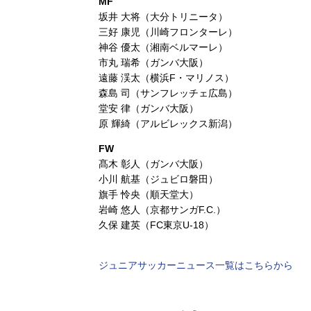
MF
坂井 大将（大分トリニータ）
三好 康児（川崎フロンターレ）
神谷 優太（湘南ベルマーレ）
市丸 瑞希（ガンバ大阪）
遠藤 渓太（横浜F・マリノス）
森島 司（サンフレッチェ広島）
堂安 律（ガンバ大阪）
原 輝綺（アルビレックス新潟）
FW
髙木 彰人（ガンバ大阪）
小川 航基（ジュビロ磐田）
旗手 怜央（順天堂大）
岩崎 悠人（京都サンガF.C.）
久保 建英（FC東京U-18）
ジュニアサッカーニュース一覧はこちらから