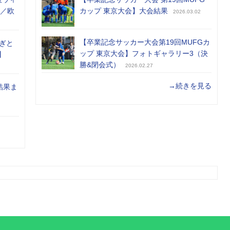
め／欧
カップ 東京大会】大会結果
2026.03.02
【卒業記念サッカー大会第19回MUFGカ
ぎと
ップ 東京大会】フォトギャラリー3（決
】
勝&閉会式）
2026.02.27
→続きを見る
結果ま