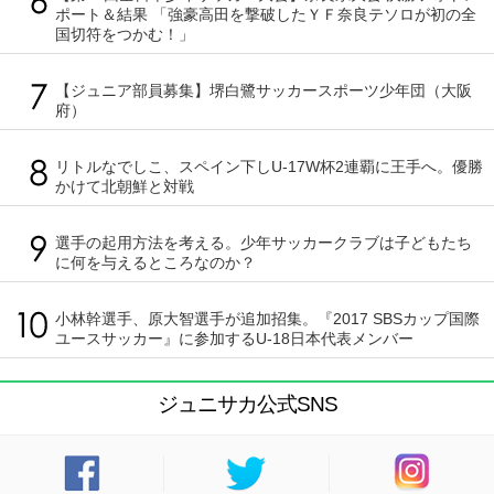
ポート＆結果 「強豪高田を撃破したＹＦ奈良テソロが初の全
国切符をつかむ！」
【ジュニア部員募集】堺白鷺サッカースポーツ少年団（大阪
府）
リトルなでしこ、スペイン下しU-17W杯2連覇に王手へ。優勝
かけて北朝鮮と対戦
選手の起用方法を考える。少年サッカークラブは子どもたち
に何を与えるところなのか？
小林幹選手、原大智選手が追加招集。『2017 SBSカップ国際
ユースサッカー』に参加するU-18日本代表メンバー
ジュニサカ公式SNS