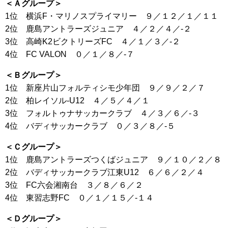
＜Ａグループ＞
1位 横浜F・マリノスプライマリー ９／１２／１／１１
2位 鹿島アントラーズジュニア ４／２／４／-２
3位 高崎K2ビクトリーズFC ４／１／３／-２
4位 FC VALON ０／１／８／-７
＜Ｂグループ＞
1位 新座片山フォルティシモ少年団 ９／９／２／７
2位 柏レイソル-U12 ４／５／４／１
3位 フォルトゥナサッカークラブ ４／３／６／-３
4位 バディサッカークラブ ０／３／８／-５
＜Ｃグループ＞
1位 鹿島アントラーズつくばジュニア ９／１０／２／８
2位 バディサッカークラブ江東U12 ６／６／２／４
3位 FC六会湘南台 ３／８／６／２
4位 東習志野FC ０／１／１５／-１４
＜Ｄグループ＞