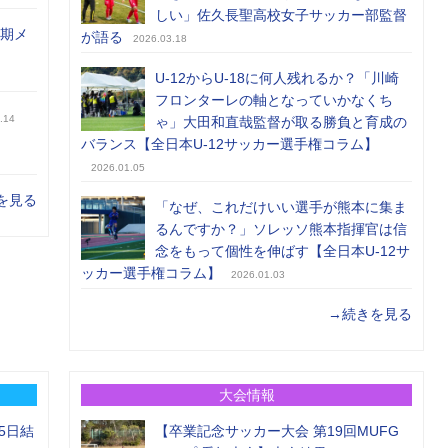
しい」佐久長聖高校女子サッカー部監督
前期メ
が語る
2026.03.18
U-12からU-18に何人残れるか？「川崎
フロンターレの軸となっていかなくち
.14
ゃ」大田和直哉監督が取る勝負と育成の
バランス【全日本U-12サッカー選手権コラム】
2026.01.05
を見る
「なぜ、これだけいい選手が熊本に集ま
るんですか？」ソレッソ熊本指揮官は信
念をもって個性を伸ばす【全日本U-12サ
ッカー選手権コラム】
2026.01.03
→続きを見る
大会情報
5日結
【卒業記念サッカー大会 第19回MUFG