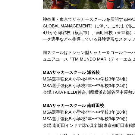
神奈川・東京でサッカースクールを展開するMASAK
GLOBAL MANAGEMENT）に伴い、これ
4月から瀬谷校（横浜市）、南町田校（東京都）
ーグ選手などへ指導している経験豊富なスタッ
同スクールはトレセン型サッカー＆ゴールキー
ュニアユース「TM MUNDO MAR（ティーエ
MSAサッカースクール 瀬谷校
MSA選手強化A:小学校4年〜中学校3年(24名)
MSA選手強化B:小学校2年〜中学校3年(24名)
会場:TAKA FIELD(神奈川県横浜市瀬谷区中屋敷3-2
MSAサッカースクール 南町田校
MSA選手強化A:小学校4年〜中学校3年(20名)
MSA選手強化B:小学校2年〜中学校3年(20名)
会場:南町田インドア球’s倶楽部(東京都町田市鶴間6