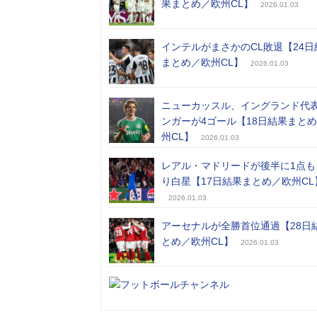
果まとめ／欧州CL】
2026.01.03
インテルがまさかのCL敗退【24日
まとめ／欧州CL】
2026.01.03
ニューカッスル、イングランド代
ンガーが4ゴール【18日結果まと
州CL】
2026.01.03
レアル・マドリードが後半に1点も
り白星【17日結果まとめ／欧州CL
2026.01.03
アーセナルが全勝首位通過【28日
とめ／欧州CL】
2026.01.03