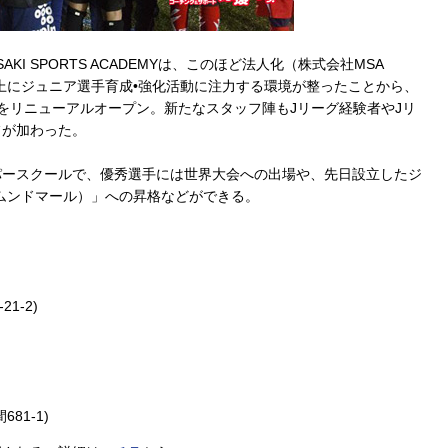
I SPORTS ACADEMYは、このほど法人化（株式会社MSA
まで以上にジュニア選手育成•強化活動に注力する環境が整ったことから、
をリニューアルオープン。新たなスタッフ陣もJリーグ経験者やJリ
フが加わった。
パースクールで、優秀選手には世界大会への出場や、先日設立したジ
ム ムンドマール）」への昇格などができる。
1-2)
81-1)