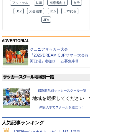
フットサル
U18
指導者向け
女子
U12
大会結果
U15
日本代表
JFA
ADVERTORIAL
ジュニアサッカー大会
『2026’DREAM CUPサマー大会in
河口湖』参加チーム募集中!!
都道府県別サッカースクール一覧
体験入学でスクールを選ぼう！
人気記事ランキング