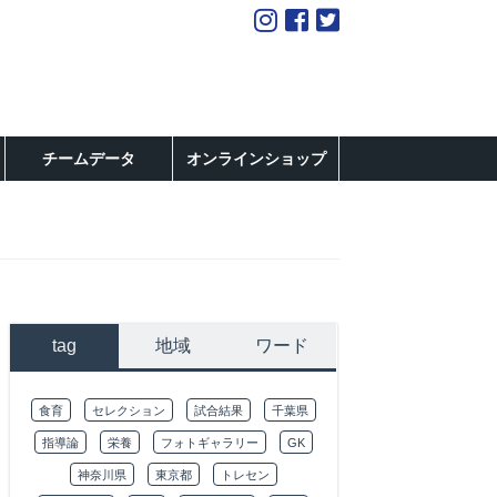
チームデータ
オンラインショップ
tag
地域
ワード
食育
セレクション
試合結果
千葉県
指導論
栄養
フォトギャラリー
GK
神奈川県
東京都
トレセン