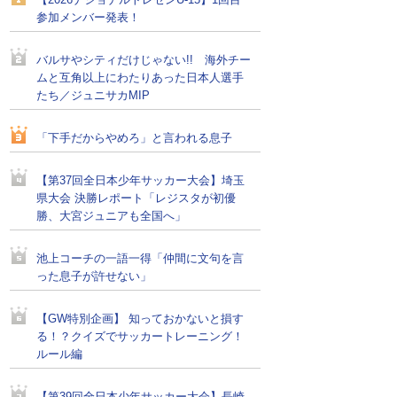
【2026ナショナルトレセンU-15】1回目
参加メンバー発表！
バルサやシティだけじゃない!! 海外チー
ムと互角以上にわたりあった日本人選手
たち／ジュニサカMIP
「下手だからやめろ」と言われる息子
【第37回全日本少年サッカー大会】埼玉
県大会 決勝レポート「レジスタが初優
勝、大宮ジュニアも全国へ」
池上コーチの一語一得「仲間に文句を言
った息子が許せない」
【GW特別企画】 知っておかないと損す
る！？クイズでサッカートレーニング！
ルール編