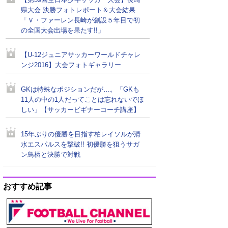
【第39回全日本少年サッカー大会】長崎
県大会 決勝フォトレポート＆大会結果
「Ｖ・ファーレン長崎が創設５年目で初
の全国大会出場を果たす!!」
【U-12ジュニアサッカーワールドチャレ
ンジ2016】大会フォトギャラリー
GKは特殊なポジションだが…。「GKも
11人の中の1人だってことは忘れないでほ
しい」【サッカービギナーコーチ講座】
15年ぶりの優勝を目指す柏レイソルが清
水エスパルスを撃破!! 初優勝を狙うサガ
ン鳥栖と決勝で対戦
おすすめ記事