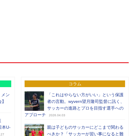
コラム
）メン
「これはやらない方がいい」という保護
会】
者の言動。wyvern望月隆司監督に訊く、
サッカーの進路とプロを目指す選手への
アプローチ
2026.04.03
覧
日本U-
親は子どものサッカーにどこまで関わる
べきか？「サッカーが習い事になると難
.27