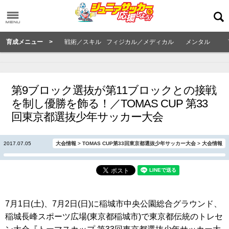
育成メニュー >
戦術／スキル
フィジカル／メディカル
メンタル
第9ブロック選抜が第11ブロックとの接戦
を制し優勝を飾る！／TOMAS CUP 第33
回東京都選抜少年サッカー大会
2017.07.05
大会情報
>
TOMAS CUP第33回東京都選抜少年サッカー大会
>
大会情報
7月1日(土)、7月2日(日)に稲城市中央公園総合グラウンド、
稲城長峰スポーツ広場(東京都稲城市)で東京都伝統のトレセ