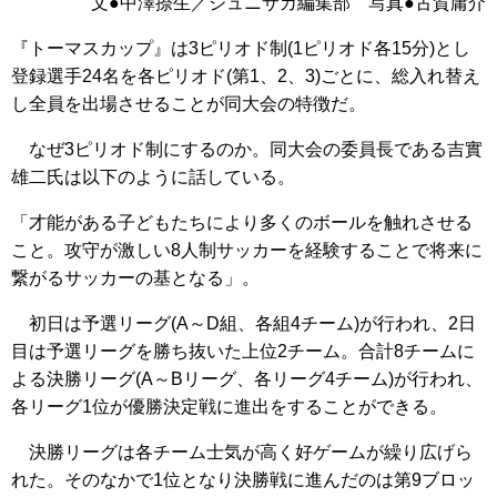
文●中澤捺生／ジュニサカ編集部 写真●古賀庸介
『トーマスカップ』は3ピリオド制(1ピリオド各15分)とし
登録選手24名を各ピリオド(第1、2、3)ごとに、総入れ替え
し全員を出場させることが同大会の特徴だ。
なぜ3ピリオド制にするのか。同大会の委員長である吉實
雄二氏は以下のように話している。
「才能がある子どもたちにより多くのボールを触れさせる
こと。攻守が激しい8人制サッカーを経験することで将来に
繋がるサッカーの基となる」。
初日は予選リーグ(A～D組、各組4チーム)が行われ、2日
目は予選リーグを勝ち抜いた上位2チーム。合計8チームに
よる決勝リーグ(A～Bリーグ、各リーグ4チーム)が行われ、
各リーグ1位が優勝決定戦に進出をすることができる。
決勝リーグは各チーム士気が高く好ゲームが繰り広げら
れた。そのなかで1位となり決勝戦に進んだのは第9ブロッ