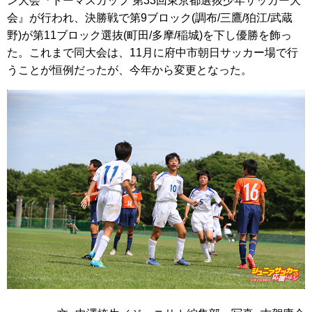
ン大会『トーマスカップ 第33回東京都選抜少年サッカー大
会』が行われ、決勝戦で第9ブロック(調布/三鷹/狛江/武蔵
野)が第11ブロック選抜(町田/多摩/稲城)を下し優勝を飾っ
た。これまで同大会は、11月に府中市朝日サッカー場で行
うことが恒例だったが、今年から変更となった。