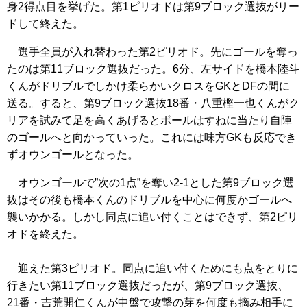
身2得点目を挙げた。第1ピリオドは第9ブロック選抜がリー
ドして終えた。
選手全員が入れ替わった第2ピリオド。先にゴールを奪っ
たのは第11ブロック選抜だった。6分、左サイドを橋本陸斗
くんがドリブルでしかけ柔らかいクロスをGKとDFの間に
送る。すると、第9ブロック選抜18番・八重樫一也くんがク
リアを試みて足を高くあげるとボールはすねに当たり自陣
のゴールへと向かっていった。これには味方GKも反応でき
ずオウンゴールとなった。
オウンゴールで”次の1点”を奪い2-1とした第9ブロック選
抜はその後も橋本くんのドリブルを中心に何度かゴールへ
襲いかかる。しかし同点に追い付くことはできず、第2ピリ
オドを終えた。
迎えた第3ピリオド。同点に追い付くためにも点をとりに
行きたい第11ブロック選抜だったが、第9ブロック選抜、
21番・吉荒開仁くんが中盤で攻撃の芽を何度も摘み相手に