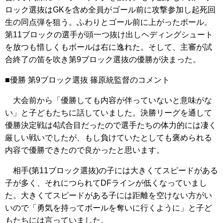
ロック選抜はGKを含め全員がゴール前に攻撃参加し起死回
生の同点弾を狙う。ふわりとゴール前に上がったボール。
第11ブロックの選手が頭一つ抜け出しヘディングシュート
を放つも惜しくもボールは右に逸れた。そして、主審が試
合終了の笛を吹き第9ブロック選抜の優勝が決まった。
■優勝 第9ブロック選抜 篠原統監督のコメント
大会前から「優勝しても内容が伴っていないと意味がな
い」と子どもたちに話していました。決勝リーグを通して
優勝決定戦は4試合目だったので選手たちの体力的には凄く
厳しい戦いでしたが、もし負けていたとしても褒められる
内容で優勝できたので良かったと思います。
相手(第11ブロック選抜)の子には大きくてスピードがある
子が多く、それにつられてDFラインが低くなっていまし
た。大きくてスピードがある子には距離を空けない方がい
いので「勇気を持ってボールを奪いに行くように」と子ど
もたちには言っていました。