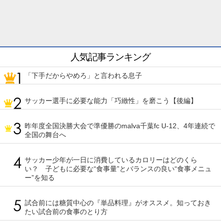
人気記事ランキング
「下手だからやめろ」と言われる息子
サッカー選手に必要な能力「巧緻性」を磨こう【後編】
昨年度全国決勝大会で準優勝のmalva千葉fc U-12、4年連続で
全国の舞台へ
サッカー少年が一日に消費しているカロリーはどのくら
い？ 子どもに必要な“食事量”とバランスの良い“食事メニュ
ー”を知る
試合前には糖質中心の『単品料理』がオススメ。知っておき
たい試合前の食事のとり方