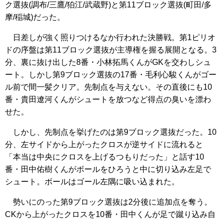
ク選抜(調布/三鷹/狛江/武蔵野)と第11ブロック選抜(町田/多
摩/稲城)だった。
日差しが強く照りつけるなか行われた決勝戦。第1ピリオ
ドの序盤は第11ブロック選抜が主導権を握る展開となる。3
分、裏に抜け出した8番・小林拓馬くんがGKを交わしシュ
ート。しかし第9ブロック選抜の17番・毛利心駿くんがゴー
ル前で間一髪クリア。先制点を与えない。その直後にも10
番・貴田遼河くんがシュートを放つなど得点の臭いを漂わ
せた。
しかし、先制点を挙げたのは第9ブロック選抜だった。10
分、左サイドから上がったクロスが逆サイドに流れると
「本当は中央にクロスを上げるつもりだった」と話す10
番・田中佑樹くんがボールをひろうと中に切り込み左足で
シュート。ボールはゴール左隅に吸い込まれた。
勢いにのった第9ブロック選抜は2分後に追加点を奪う。
CKから上がったクロスを10番・田中くんが足で蹴り込み自