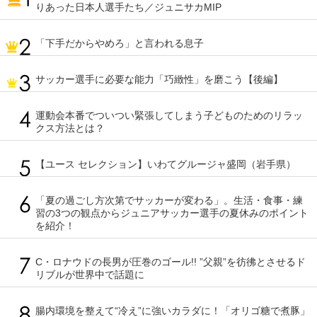
りあった日本人選手たち／ジュニサカMIP
「下手だからやめろ」と言われる息子
サッカー選手に必要な能力「巧緻性」を磨こう【後編】
運動会本番でついつい緊張してしまう子どものためのリラッ
クス方法とは？
【ユース セレクション】いわてグルージャ盛岡（岩手県）
「夏の過ごし方次第でサッカーが変わる」。生活・食事・練
習の3つの観点からジュニアサッカー選手の夏休みのポイント
を紹介！
C・ロナウドの長男が圧巻のゴール!! ”父親”を彷彿とさせるド
リブルが世界中で話題に
腸内環境を整えて“冷え”に強いカラダに！「オリゴ糖で煮豚」