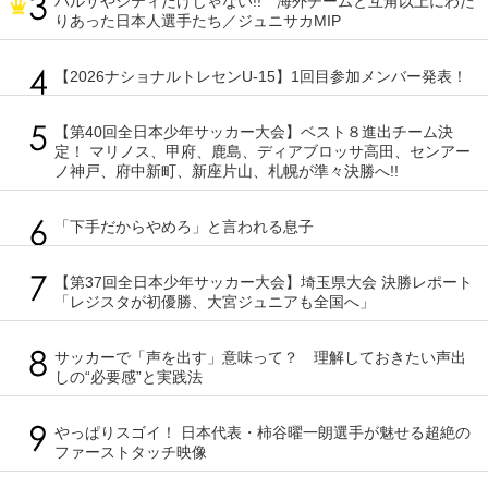
バルサやシティだけじゃない!! 海外チームと互角以上にわた
りあった日本人選手たち／ジュニサカMIP
【2026ナショナルトレセンU-15】1回目参加メンバー発表！
【第40回全日本少年サッカー大会】ベスト８進出チーム決
定！ マリノス、甲府、鹿島、ディアブロッサ高田、センアー
ノ神戸、府中新町、新座片山、札幌が準々決勝へ!!
「下手だからやめろ」と言われる息子
【第37回全日本少年サッカー大会】埼玉県大会 決勝レポート
「レジスタが初優勝、大宮ジュニアも全国へ」
サッカーで「声を出す」意味って？ 理解しておきたい声出
しの“必要感”と実践法
やっぱりスゴイ！ 日本代表・柿谷曜一朗選手が魅せる超絶の
ファーストタッチ映像