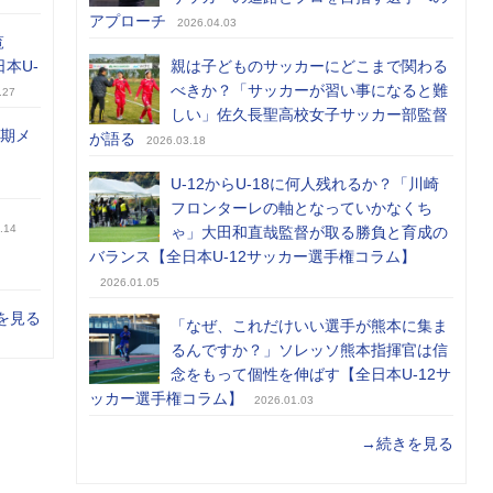
アプローチ
2026.04.03
覧
日本U-
親は子どものサッカーにどこまで関わる
べきか？「サッカーが習い事になると難
.27
しい」佐久長聖高校女子サッカー部監督
前期メ
が語る
2026.03.18
U-12からU-18に何人残れるか？「川崎
フロンターレの軸となっていかなくち
.14
ゃ」大田和直哉監督が取る勝負と育成の
バランス【全日本U-12サッカー選手権コラム】
2026.01.05
を見る
「なぜ、これだけいい選手が熊本に集ま
るんですか？」ソレッソ熊本指揮官は信
念をもって個性を伸ばす【全日本U-12サ
ッカー選手権コラム】
2026.01.03
→続きを見る