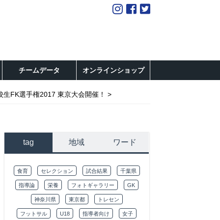
チームデータ
オンラインショップ
生FK選手権2017 東京大会開催！
tag
地域
ワード
食育
セレクション
試合結果
千葉県
指導論
栄養
フォトギャラリー
GK
神奈川県
東京都
トレセン
フットサル
U18
指導者向け
女子