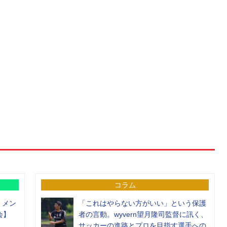
コラム
）メン
「これはやらない方がいい」という保護
会】
者の言動。wyvern望月隆司監督に訊く、
サッカーの進路とプロを目指す選手への