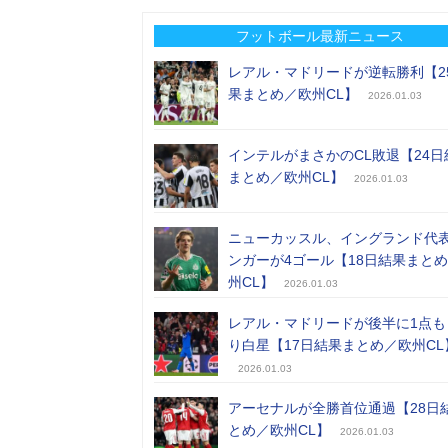
フットボール最新ニュース
レアル・マドリードが逆転勝利【2
果まとめ／欧州CL】
2026.01.03
インテルがまさかのCL敗退【24日
まとめ／欧州CL】
2026.01.03
ニューカッスル、イングランド代
ンガーが4ゴール【18日結果まと
州CL】
2026.01.03
レアル・マドリードが後半に1点も
り白星【17日結果まとめ／欧州CL
2026.01.03
アーセナルが全勝首位通過【28日
とめ／欧州CL】
2026.01.03