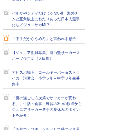
バルサやシティだけじゃない!! 海外チー
ムと互角以上にわたりあった日本人選手
たち／ジュニサカMIP
「下手だからやめろ」と言われる息子
【ジュニア部員募集】堺白鷺サッカース
ポーツ少年団（大阪府）
アビスパ福岡、ゴールキーパー＆ストラ
イカー講習会 小学５年～中学３年生募
集中
「夏の過ごし方次第でサッカーが変わ
る」。生活・食事・練習の3つの観点から
ジュニアサッカー選手の夏休みのポイン
トを紹介！
「認知力」はボランチとして持つべき最