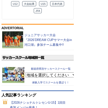
U12
大会結果
U15
日本代表
JFA
ADVERTORIAL
ジュニアサッカー大会
『2026’DREAM CUPサマー大会in
河口湖』参加チーム募集中!!
都道府県別サッカースクール一覧
体験入学でスクールを選ぼう！
人気記事ランキング
【2026ナショナルトレセンU-15】1回目
参加メンバー発表！