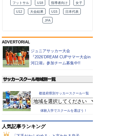
フットサル
U18
指導者向け
女子
U12
大会結果
U15
日本代表
JFA
ADVERTORIAL
ジュニアサッカー大会
『2026’DREAM CUPサマー大会in
河口湖』参加チーム募集中!!
都道府県別サッカースクール一覧
体験入学でスクールを選ぼう！
人気記事ランキング