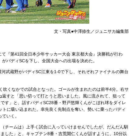
文・写真●中澤捺生／ジュニサカ編集部
にて『第41回全日本少年サッカー大会 東京都大会』決勝戦が行わ
）がバディSCを下し、全国大会への出場を決めた。
横河武蔵野がバディSC江東を1-0で下し、それぞれファイナルの舞台
強く吹くなかでの試合となった。ゴールが生まれたのは前半4分。右サ
ね返すと「思い切って打とうと思いました。風に流されて、狙って
です」と、話すバディSC28番・野戸悠輝くんがこぼれ球をダイレ
ットに吸い込まれた。幸先良く先制点を奪い、勢いに乗ったバディ
っていく。
（チームは）上手く試合に入っていけませんでしたが、だんだん馴
ました」と、キャプテン8番・吉荒開仁くんが話すように、10分以