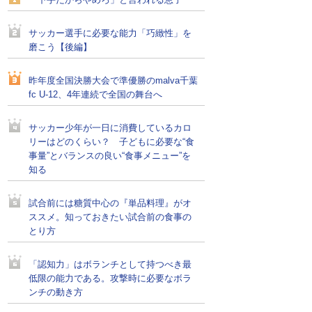
「下手だからやめろ」と言われる息子
サッカー選手に必要な能力「巧緻性」を
磨こう【後編】
昨年度全国決勝大会で準優勝のmalva千葉
fc U-12、4年連続で全国の舞台へ
サッカー少年が一日に消費しているカロ
リーはどのくらい？ 子どもに必要な“食
事量”とバランスの良い“食事メニュー”を
知る
試合前には糖質中心の『単品料理』がオ
ススメ。知っておきたい試合前の食事の
とり方
「認知力」はボランチとして持つべき最
低限の能力である。攻撃時に必要なボラ
ンチの動き方