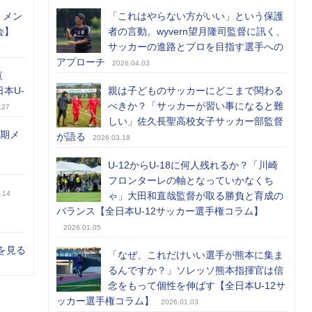
）メン
「これはやらない方がいい」という保護
会】
者の言動。wyvern望月隆司監督に訊く、
サッカーの進路とプロを目指す選手への
アプローチ
2026.04.03
覧
日本U-
親は子どものサッカーにどこまで関わる
べきか？「サッカーが習い事になると難
.27
しい」佐久長聖高校女子サッカー部監督
前期メ
が語る
2026.03.18
U-12からU-18に何人残れるか？「川崎
フロンターレの軸となっていかなくち
.14
ゃ」大田和直哉監督が取る勝負と育成の
バランス【全日本U-12サッカー選手権コラム】
2026.01.05
を見る
「なぜ、これだけいい選手が熊本に集ま
るんですか？」ソレッソ熊本指揮官は信
念をもって個性を伸ばす【全日本U-12サ
ッカー選手権コラム】
2026.01.03