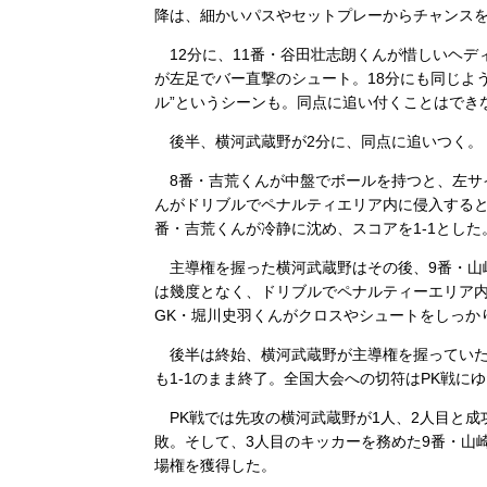
降は、細かいパスやセットプレーからチャンス
12分に、11番・谷田壮志朗くんが惜しいヘデ
が左足でバー直撃のシュート。18分にも同じよ
ル”というシーンも。同点に追い付くことはでき
後半、横河武蔵野が2分に、同点に追いつく。
8番・吉荒くんが中盤でボールを持つと、左サ
んがドリブルでペナルティエリア内に侵入すると、
番・吉荒くんが冷静に沈め、スコアを1-1とした
主導権を握った横河武蔵野はその後、9番・山
は幾度となく、ドリブルでペナルティーエリア内
GK・堀川史羽くんがクロスやシュートをしっか
後半は終始、横河武蔵野が主導権を握っていた
も1-1のまま終了。全国大会への切符はPK戦に
PK戦では先攻の横河武蔵野が1人、2人目と成
敗。そして、3人目のキッカーを務めた9番・山
場権を獲得した。