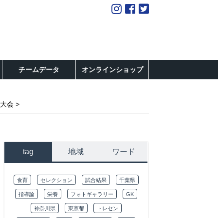
チームデータ
オンラインショップ
都大会
tag
地域
ワード
食育
セレクション
試合結果
千葉県
指導論
栄養
フォトギャラリー
GK
神奈川県
東京都
トレセン