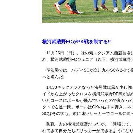
横河武蔵野FCがPK戦を制する!!
11月26日（日）、味の素スタジアム西競技場
れ、横河武蔵野FCジュニア（以下、横河武蔵野
準決勝では、バディSCが立川九小SCを2-0で
へと進んだ。
14:30キックオフとなった決勝戦は風が少し
イドから上がったクロスを横河武蔵野DF陣が跳
いたコースにボールが飛んでいったので良かった
クトで右足一閃。ボールはGKの右手を弾き、ネ
SCはその後も、縦に速いサッカーでゴールに迫
防戦一方の横河武蔵野だったが、「緊張して、
れてきて自分たちのサッカーができるようになり