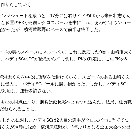
を作りだしていく。
ィングシュートを放つと、17分には右サイドのFKから米田壮志くん
うな位置のFKから鋭いクロスボールを中にいれ、あわや”オウンゴー
なかったが、横河武蔵野のペースで前半は終了した。
イドの裏のスペースにスルーパス。これに反応した9番・山崎湘太く
バディSCのDFが後ろから押し倒し、PKの判定に。このPKを8
。
崎湘太くんを中心に攻撃を仕掛けていく。スピードのある山崎くん
に侵入し、バディSCゴールに襲い掛かった。しかし、バディSC、
り対応し、逆転を許さない。
ものの同点止まり。勝負は延長戦へともつれ込んだ。結局、延長戦
ゆだねられることに。
功したのに対し、バディSCは2人目の選手がクロスバーに当てて失
崎くんが冷静に沈め、横河武蔵野が、3年ぶりとなる全国大会への出