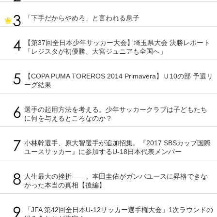
「下手だからやめろ」と言われる息子
【第37回全日本少年サッカー大会】埼玉県大会 決勝レポート
「レジスタが初優勝、大宮ジュニアも全国へ」
【COPA PUMA TOREROS 2014 Primavera】Ｕ10の部 予選リ
ーグ結果
選手の起用方法を考える。少年サッカークラブは子どもたち
に何を与えるところなのか？
小林幹選手、原大智選手が追加招集。『2017 SBSカップ国際
ユースサッカー』に参加するU-18日本代表メンバー
人生最大の挫折――。本田圭佑がガンバユースに昇格できな
かった本当の真相【後編】
「JFA 第42回全日本U-12サッカー選手権大会」1次ラウンドの