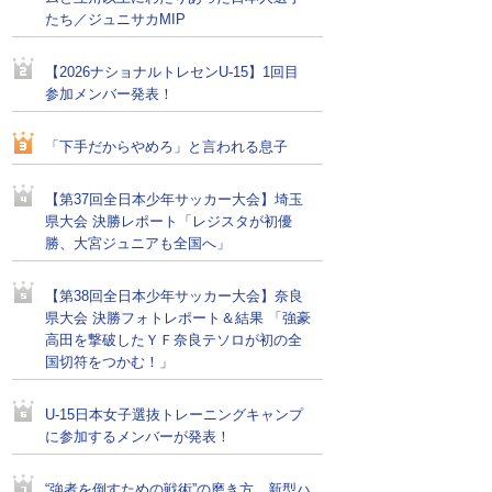
たち／ジュニサカMIP
【2026ナショナルトレセンU-15】1回目
参加メンバー発表！
「下手だからやめろ」と言われる息子
【第37回全日本少年サッカー大会】埼玉
県大会 決勝レポート「レジスタが初優
勝、大宮ジュニアも全国へ」
【第38回全日本少年サッカー大会】奈良
県大会 決勝フォトレポート＆結果 「強豪
高田を撃破したＹＦ奈良テソロが初の全
国切符をつかむ！」
U-15日本女子選抜トレーニングキャンプ
に参加するメンバーが発表！
“強者を倒すための戦術”の磨き方。新型ハ