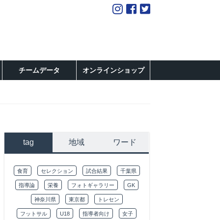
チームデータ
オンラインショップ
tag
地域
ワード
食育
セレクション
試合結果
千葉県
指導論
栄養
フォトギャラリー
GK
神奈川県
東京都
トレセン
フットサル
U18
指導者向け
女子