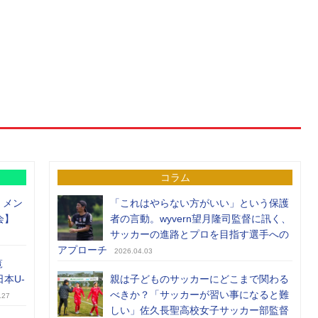
コラム
）メン
「これはやらない方がいい」という保護
会】
者の言動。wyvern望月隆司監督に訊く、
サッカーの進路とプロを目指す選手への
アプローチ
2026.04.03
覧
日本U-
親は子どものサッカーにどこまで関わる
べきか？「サッカーが習い事になると難
.27
しい」佐久長聖高校女子サッカー部監督