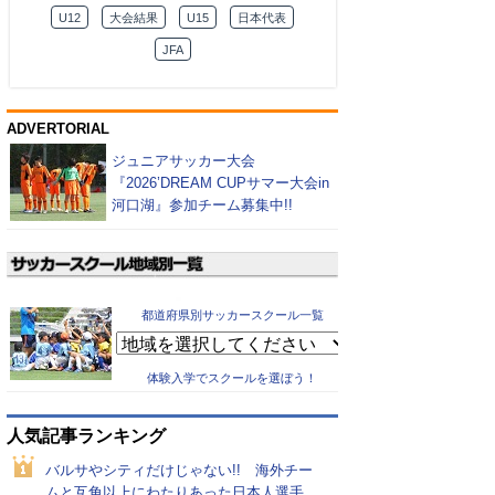
U12
大会結果
U15
日本代表
JFA
ADVERTORIAL
ジュニアサッカー大会
『2026’DREAM CUPサマー大会in
河口湖』参加チーム募集中!!
都道府県別サッカースクール一覧
体験入学でスクールを選ぼう！
人気記事ランキング
バルサやシティだけじゃない!! 海外チー
ムと互角以上にわたりあった日本人選手