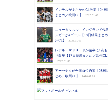
インテルがまさかのCL敗退【24日
まとめ／欧州CL】
2026.01.03
ニューカッスル、イングランド代
ンガーが4ゴール【18日結果まと
州CL】
2026.01.03
レアル・マドリードが後半に1点も
り白星【17日結果まとめ／欧州CL
2026.01.03
アーセナルが全勝首位通過【28日
とめ／欧州CL】
2026.01.03