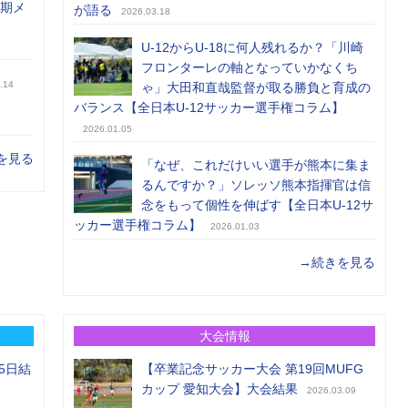
前期メ
が語る
2026.03.18
U-12からU-18に何人残れるか？「川崎
フロンターレの軸となっていかなくち
.14
ゃ」大田和直哉監督が取る勝負と育成の
バランス【全日本U-12サッカー選手権コラム】
2026.01.05
を見る
「なぜ、これだけいい選手が熊本に集ま
るんですか？」ソレッソ熊本指揮官は信
念をもって個性を伸ばす【全日本U-12サ
ッカー選手権コラム】
2026.01.03
→続きを見る
大会情報
5日結
【卒業記念サッカー大会 第19回MUFG
カップ 愛知大会】大会結果
2026.03.09