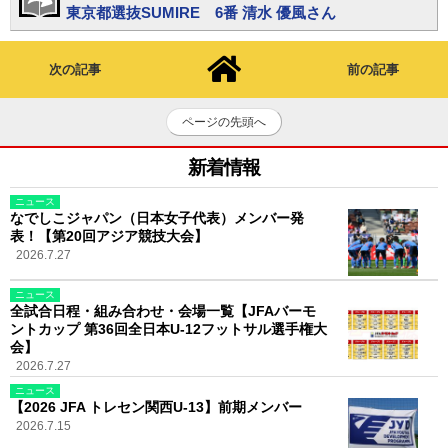
東京都選抜SUMIRE 6番 清水 優風さん
次の記事
前の記事
ページの先頭へ
新着情報
ニュース
なでしこジャパン（日本女子代表）メンバー発
表！【第20回アジア競技大会】
2026.7.27
ニュース
全試合日程・組み合わせ・会場一覧【JFAバーモ
ントカップ 第36回全日本U-12フットサル選手権大
会】
2026.7.27
ニュース
【2026 JFA トレセン関西U-13】前期メンバー
2026.7.15