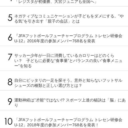
「レジスタが初優勝、大宮ジュニアも全国へ」
ネガティブなコミュニケーションが子どもをダメにする。”や
る気”を引き出す「親子の会話」とは
『JFAフットボールフューチャープログラム トレセン研修会
U-12』2016年度の参加メンバー768名を発表
サッカー少年が一日に消費しているカロリーはどのくら
い？ 子どもに必要な“食事量”とバランスの良い“食事メニュ
ー”を知る
自分にピッタリの一足を探そう。意外と知らないフットサル
シューズの種類と正しい選び方とは？
運動神経は”才能”ではない!? スポーツ上達の秘訣は「脳」にあ
り
「JFAフットボールフューチャープログラム トレセン研修会
U-12」2018年度の参加メンバー768名を発表！