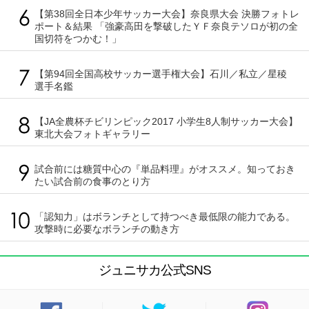
【第38回全日本少年サッカー大会】奈良県大会 決勝フォトレ
ポート＆結果 「強豪高田を撃破したＹＦ奈良テソロが初の全
国切符をつかむ！」
【第94回全国高校サッカー選手権大会】石川／私立／星稜
選手名鑑
【JA全農杯チビリンピック2017 小学生8人制サッカー大会】
東北大会フォトギャラリー
試合前には糖質中心の『単品料理』がオススメ。知っておき
たい試合前の食事のとり方
「認知力」はボランチとして持つべき最低限の能力である。
攻撃時に必要なボランチの動き方
ジュニサカ公式SNS