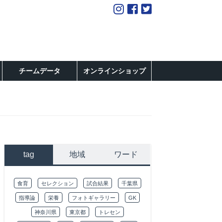
チームデータ
オンラインショップ
tag
地域
ワード
食育
セレクション
試合結果
千葉県
指導論
栄養
フォトギャラリー
GK
神奈川県
東京都
トレセン