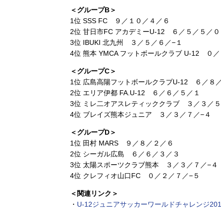
＜グループB＞
1位 SSS FC ９／１０／４／６
2位 甘日市FC アカデミーU-12 ６／５／５／０
3位 IBUKI 北九州 ３／５／６／−１
4位 熊本 YMCA フットボールクラブ U-12 ０
＜グループC＞
1位 広島高陽フットボールクラブU-12 ６／８
2位 エリア伊都 FA.U-12 ６／６／５／１
3位 ミレ二オアスレティッククラブ ３／３／５
4位 ブレイズ熊本ジュニア ３／３／７／−４
＜グループD＞
1位 田村 MARS ９／８／２／６
2位 シーガル広島 ６／６／３／３
3位 太陽スポーツクラブ熊本 ３／３／７／−４
4位 クレフィオ山口FC ０／２／７／−５
＜関連リンク＞
・
U-12ジュニアサッカーワールドチャレンジ201