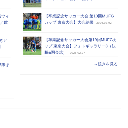
表ウィ
【卒業記念サッカー大会 第19回MUFG
め／欧
カップ 東京大会】大会結果
2026.03.02
【卒業記念サッカー大会第19回MUFGカ
ぎと
ップ 東京大会】フォトギャラリー3（決
】
勝&閉会式）
2026.02.27
→続きを見る
結果ま