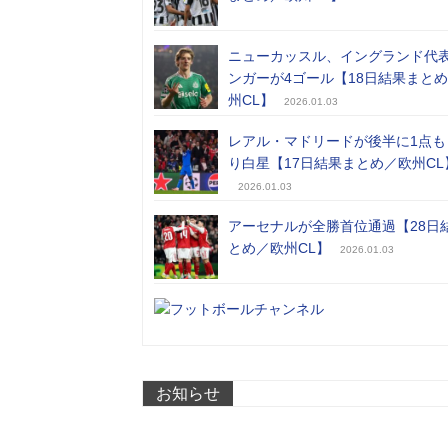
ニューカッスル、イングランド代
ンガーが4ゴール【18日結果まと
州CL】
2026.01.03
レアル・マドリードが後半に1点も
り白星【17日結果まとめ／欧州CL
2026.01.03
アーセナルが全勝首位通過【28日
とめ／欧州CL】
2026.01.03
お知らせ