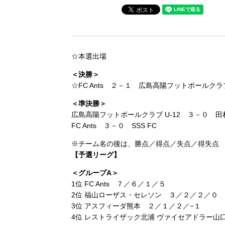
☆本選出場
＜決勝＞
☆FC Ants ２－１ 広島高陽フットボールクラ
＜準決勝＞
広島高陽フットボールクラブ U-12 ３－０ 田村
FC Ants ３－０ SSS FC
※チーム名の後は、勝点／得点／失点／得失点
【予選リーグ】
＜グループA＞
1位 FC Ants ７／６／１／５
2位 福山ローザス・セレソン ３／２／２／０
3位 アスフィーダ熊本 ２／１／２／−１
4位 レストライザック北浦 ヴァイセアドラー山口