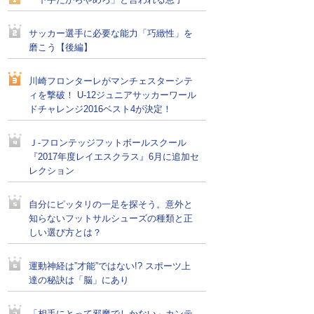
「下手だからやめろ」と言われる息子
サッカー選手に必要な能力「巧緻性」を
磨こう【後編】
川崎フロンターレがマンチェスターシテ
ィを撃破！ U-12ジュニアサッカーワール
ドチャレンジ2016ベスト4が決定！
Ｊ-フロンテッジフットボールスクール
『2017年度レイエスクラス』6月に追加セ
レクション
自分にピッタリの一足を探そう。意外と
知らないフットサルシューズの種類と正
しい選び方とは？
運動神経は”才能”ではない!? スポーツ上
達の秘訣は「脳」にあり