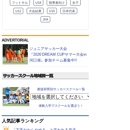
フットサル
U18
指導者向け
女子
U12
大会結果
U15
日本代表
JFA
ADVERTORIAL
ジュニアサッカー大会
『2026’DREAM CUPサマー大会in
河口湖』参加チーム募集中!!
都道府県別サッカースクール一覧
体験入学でスクールを選ぼう！
人気記事ランキング