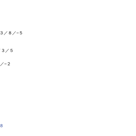
／３／８／−５
／３／５
／−２
8