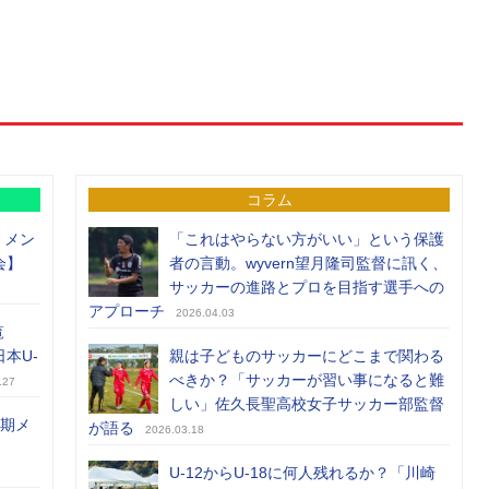
コラム
）メン
「これはやらない方がいい」という保護
会】
者の言動。wyvern望月隆司監督に訊く、
サッカーの進路とプロを目指す選手への
アプローチ
2026.04.03
覧
日本U-
親は子どものサッカーにどこまで関わる
べきか？「サッカーが習い事になると難
.27
しい」佐久長聖高校女子サッカー部監督
前期メ
が語る
2026.03.18
U-12からU-18に何人残れるか？「川崎