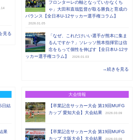
フロンターレの軸となっていかなくち
.14
ゃ」大田和直哉監督が取る勝負と育成の
バランス【全日本U-12サッカー選手権コラム】
2026.01.05
を見る
「なぜ、これだけいい選手が熊本に集ま
るんですか？」ソレッソ熊本指揮官は信
念をもって個性を伸ばす【全日本U-12サ
ッカー選手権コラム】
2026.01.03
→続きを見る
大会情報
5日結
【卒業記念サッカー大会 第19回MUFG
カップ 愛知大会】大会結果
2026.03.09
結果
【卒業記念サッカー大会 第19回MUFG
カップ 大阪大会】大会結果
2026.03.09