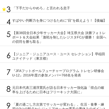
「下手だからやめろ」と言われる息子
すばやい判断力を身につけるために“目”を鍛えよう！【後編】
【第38回全日本少年サッカー大会】埼玉県大会 決勝フォトレ
ポート＆大会結果「激戦を制したレジスタFCが優勝！ 全国へ
の切符を勝ち取る」
【ジュニア・ジュニアユース・ユース セレクション】早稲田
ユナイテッド（東京都）
『JFAフットボールフューチャープログラム トレセン研修会
U-12』2016年度の参加メンバー768名を発表
元日本代表三浦淳寛氏が語る日本サッカー強化論「得点の確
率を上げるために日本はフリーキック大国に」
「夏の過ごし方次第でサッカーが変わる」。生活・食事・練
習の3つの観点からジュニアサッカー選手の夏休みのポイント