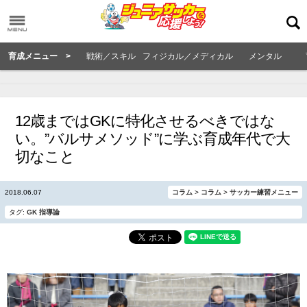
育成メニュー >
戦術／スキル
フィジカル／メディカル
メンタル
12歳まではGKに特化させるべきではな
い。”バルサメソッド”に学ぶ育成年代で大
切なこと
2018.06.07
コラム
>
コラム
>
サッカー練習メニュー
タグ:
GK
指導論