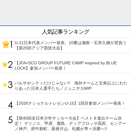
人気記事ランキング
U-21日本代表メンバー発表。10番は湘南・石井久継が背負う
【第20回アジア競技大会】
【JFA×SCO GROUP FUTURE CAMP inspired by BLUE
LOCK】参加メンバー発表！
バルサやシティだけじゃない!! 海外チームと互角以上にわた
りあった日本人選手たち／ジュニサカMIP
【2026ナショナルトレセンU-15】1回目参加メンバー発表！
【第40回全日本少年サッカー大会】ベスト８進出チーム決
定！ マリノス、甲府、鹿島、ディアブロッサ高田、センアー
ノ神戸、府中新町、新座片山、札幌が準々決勝へ!!