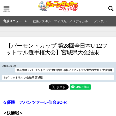
育成メニュー >
戦術／スキル
フィジカル／メディカル
メンタル
【バーモントカップ 第28回全日本U-12フ
ットサル選手権大会】宮城県大会結果
2018.06.29
大会情報
>
バーモントカップ 第28回全日本U-12フットサル選手権大会
>
大会情報
タグ:
フットサル
大会結果
宮城県
☆優勝 アバンツァーレ仙台SC-R
＜決勝戦＞