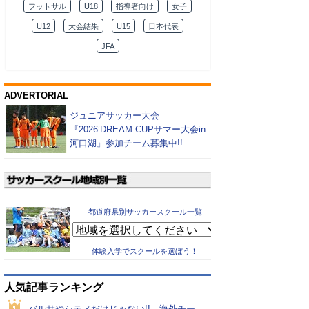
フットサル
U18
指導者向け
女子
U12
大会結果
U15
日本代表
JFA
ADVERTORIAL
ジュニアサッカー大会
『2026’DREAM CUPサマー大会in
河口湖』参加チーム募集中!!
都道府県別サッカースクール一覧
体験入学でスクールを選ぼう！
人気記事ランキング