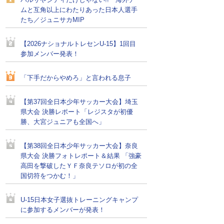
バルサやシティだけじゃない!! 海外チー
ムと互角以上にわたりあった日本人選手
たち／ジュニサカMIP
【2026ナショナルトレセンU-15】1回目
参加メンバー発表！
「下手だからやめろ」と言われる息子
【第37回全日本少年サッカー大会】埼玉
県大会 決勝レポート「レジスタが初優
勝、大宮ジュニアも全国へ」
【第38回全日本少年サッカー大会】奈良
県大会 決勝フォトレポート＆結果 「強豪
高田を撃破したＹＦ奈良テソロが初の全
国切符をつかむ！」
U-15日本女子選抜トレーニングキャンプ
に参加するメンバーが発表！