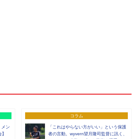
コラム
）メン
「これはやらない方がいい」という保護
会】
者の言動。wyvern望月隆司監督に訊く、