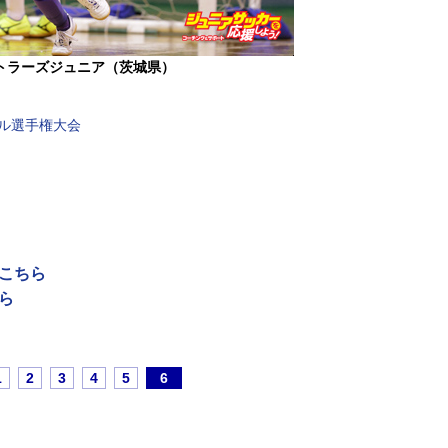
トラーズジュニア（茨城県）
サル選手権大会
はこちら
ら
1
2
3
4
5
6