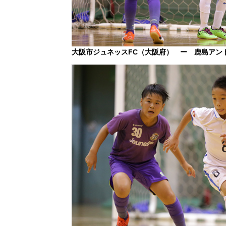
大阪市ジュネッスFC（大阪府） ー 鹿島アン