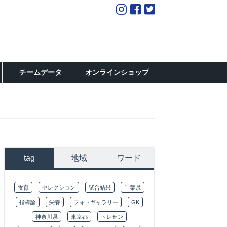
チームデータ
オンラインショップ
tag
地域
ワード
食育
セレクション
試合結果
千葉県
指導論
栄養
フォトギャラリー
GK
神奈川県
東京都
トレセン