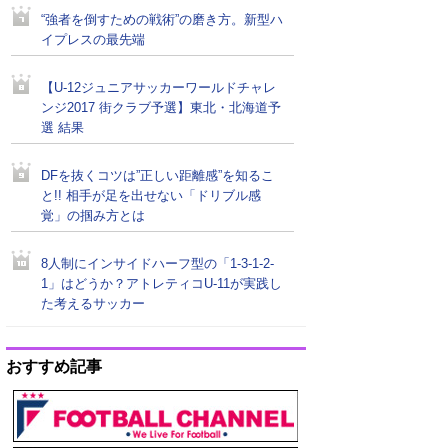
“強者を倒すための戦術”の磨き方。新型ハ
イプレスの最先端
【U-12ジュニアサッカーワールドチャレ
ンジ2017 街クラブ予選】東北・北海道予
選 結果
DFを抜くコツは”正しい距離感”を知るこ
と!! 相手が足を出せない「ドリブル感
覚」の掴み方とは
8人制にインサイドハーフ型の「1-3-1-2-
1」はどうか？アトレティコU-11が実践し
た考えるサッカー
おすすめ記事