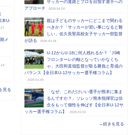
サッカーの進路とプロを目指す選手への
アプローチ
2026.04.03
覧
日本U-
親は子どものサッカーにどこまで関わる
べきか？「サッカーが習い事になると難
.27
しい」佐久長聖高校女子サッカー部監督
前期メ
が語る
2026.03.18
U-12からU-18に何人残れるか？「川崎
フロンターレの軸となっていかなくち
.14
ゃ」大田和直哉監督が取る勝負と育成の
バランス【全日本U-12サッカー選手権コラム】
2026.01.05
を見る
「なぜ、これだけいい選手が熊本に集ま
るんですか？」ソレッソ熊本指揮官は信
念をもって個性を伸ばす【全日本U-12サ
ッカー選手権コラム】
2026.01.03
→続きを見る