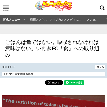
育成メニュー >
戦術／スキル
フィジカル／メディカル
メンタル
ごはんは量ではない。吸収されなければ
意味はない。いわきFC「食」への取り組
み
2018.09.27
コラム
タグ:
女子
栄養
睡眠
福島県