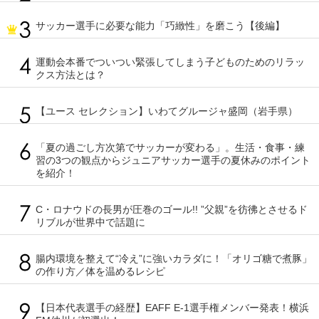
サッカー選手に必要な能力「巧緻性」を磨こう【後編】
運動会本番でついつい緊張してしまう子どものためのリラッ
クス方法とは？
【ユース セレクション】いわてグルージャ盛岡（岩手県）
「夏の過ごし方次第でサッカーが変わる」。生活・食事・練
習の3つの観点からジュニアサッカー選手の夏休みのポイント
を紹介！
C・ロナウドの長男が圧巻のゴール!! ”父親”を彷彿とさせるド
リブルが世界中で話題に
腸内環境を整えて“冷え”に強いカラダに！「オリゴ糖で煮豚」
の作り方／体を温めるレシピ
【日本代表選手の経歴】EAFF E-1選手権メンバー発表！横浜