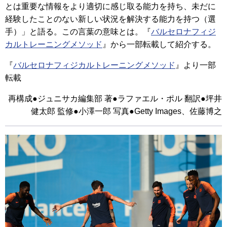
とは重要な情報をより適切に感じ取る能力を持ち、未だに
経験したことのない新しい状況を解決する能力を持つ（選
手）」と語る。この言葉の意味とは。『
バルセロナフィジ
カルトレーニングメソッド
』から一部転載して紹介する。
『
バルセロナフィジカルトレーニングメソッド
』より一部
転載
再構成●ジュニサカ編集部 著●ラファエル・ポル 翻訳●坪井
健太郎 監修●小澤一郎 写真●Getty Images、佐藤博之