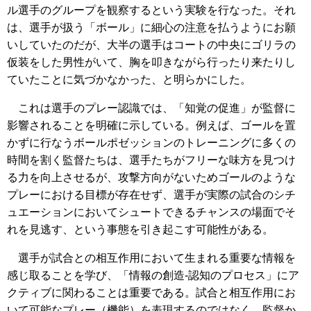
ル選手のグループを観察するという実験を行なった。それ
は、選手が扱う「ボール」に細心の注意を払うようにお願
いしていたのだが、大半の選手はコートの中央にゴリラの
仮装をした男性がいて、胸を叩きながら行ったり来たりし
ていたことに気づかなかった、と明らかにした。
これは選手のプレー認識では、「知覚の促進」が監督に
影響されることを明確に示している。例えば、ゴールを置
かずに行なうボールポゼッションのトレーニングに多くの
時間を割く監督たちは、選手たちがフリーな味方を見つけ
る力を向上させるが、攻撃方向がないためゴールのような
プレーにおける目標が存在せず、選手が実際の試合のシチ
ュエーションにおいてシュートできるチャンスの場面でそ
れを見逃す、という事態を引き起こす可能性がある。
選手が試合との相互作用において生まれる重要な情報を
感じ取ることを学び、「情報の創造‐認知のプロセス」にア
クティブに関わることは重要である。試合と相互作用にお
いて可能なプレー（機能）を表現するのではなく、監督か