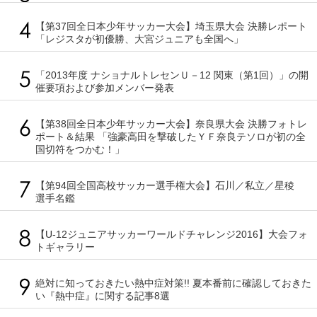
【第37回全日本少年サッカー大会】埼玉県大会 決勝レポート
「レジスタが初優勝、大宮ジュニアも全国へ」
「2013年度 ナショナルトレセンＵ－12 関東（第1回）」の開
催要項および参加メンバー発表
【第38回全日本少年サッカー大会】奈良県大会 決勝フォトレ
ポート＆結果 「強豪高田を撃破したＹＦ奈良テソロが初の全
国切符をつかむ！」
【第94回全国高校サッカー選手権大会】石川／私立／星稜
選手名鑑
【U-12ジュニアサッカーワールドチャレンジ2016】大会フォ
トギャラリー
絶対に知っておきたい熱中症対策!! 夏本番前に確認しておきた
い『熱中症』に関する記事8選