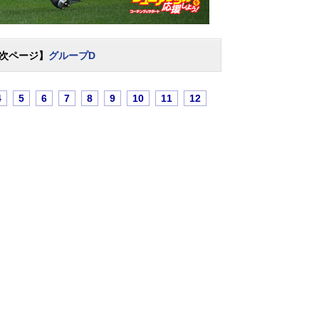
次ページ】
グループD
4
5
6
7
8
9
10
11
12