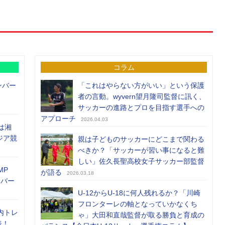
コラム
ンバー
「これはやらない方がいい」という保護
者の言動。wyvern望月隆司監督に訊く、
サッカーの進路とプロを目指す選手への
アプローチ
2026.04.03
は湘
ジア競
親は子どものサッカーにどこまで関わる
べきか？「サッカーが習い事になると難
しい」佐久長聖高校女子サッカー部監督
MP
が語る
2026.03.18
メンバー
U-12からU-18に何人残れるか？「川崎
フロンターレの軸となっていかなくち
内トレ
ゃ」大田和直哉監督が取る勝負と育成の
表！