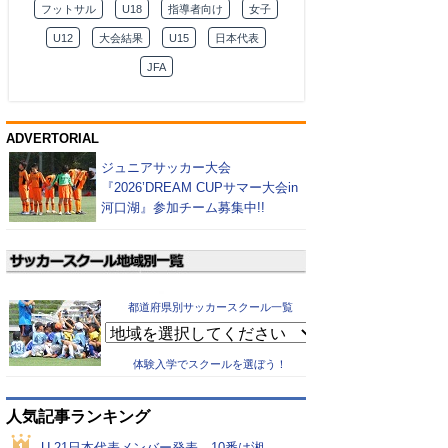
フットサル
U18
指導者向け
女子
U12
大会結果
U15
日本代表
JFA
ADVERTORIAL
ジュニアサッカー大会
『2026’DREAM CUPサマー大会in
河口湖』参加チーム募集中!!
都道府県別サッカースクール一覧
体験入学でスクールを選ぼう！
人気記事ランキング