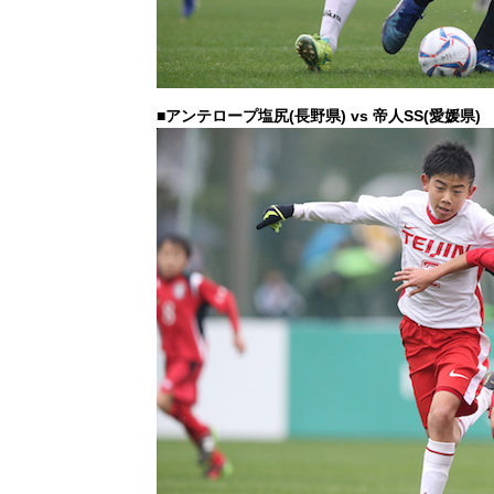
■アンテロープ塩尻(長野県) vs 帝人SS(愛媛県)