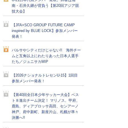
U-21日本代表メンバー発表。10番は湘
南・石井久継が背負う【第20回アジア競
技大会】
【JFA×SCO GROUP FUTURE CAMP
inspired by BLUE LOCK】参加メンバー
発表！
バルサやシティだけじゃない!! 海外チー
ムと互角以上にわたりあった日本人選手
たち／ジュニサカMIP
【2026ナショナルトレセンU-15】1回目
参加メンバー発表！
【第40回全日本少年サッカー大会】ベス
ト８進出チーム決定！ マリノス、甲府、
鹿島、ディアブロッサ高田、センアーノ
神戸、府中新町、新座片山、札幌が準々
決勝へ!!