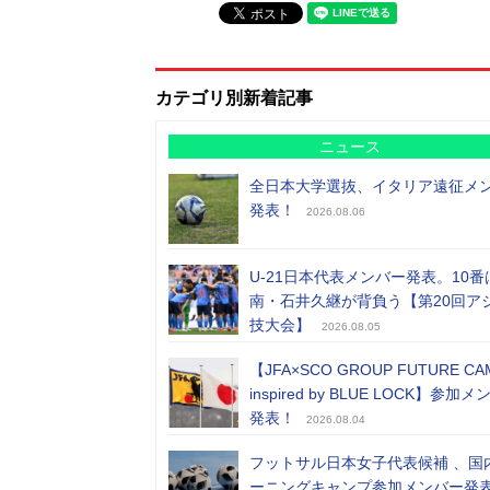
カテゴリ別新着記事
ニュース
全日本大学選抜、イタリア遠征メ
発表！
2026.08.06
U-21日本代表メンバー発表。10番
南・石井久継が背負う【第20回ア
技大会】
2026.08.05
【JFA×SCO GROUP FUTURE CA
inspired by BLUE LOCK】参加
発表！
2026.08.04
フットサル日本女子代表候補 、国
ーニングキャンプ参加メンバー発