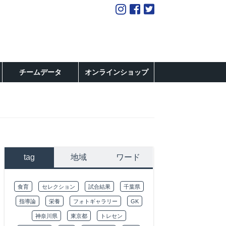
チームデータ
オンラインショップ
tag
地域
ワード
食育
セレクション
試合結果
千葉県
指導論
栄養
フォトギャラリー
GK
神奈川県
東京都
トレセン