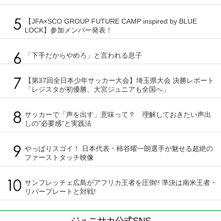
【JFA×SCO GROUP FUTURE CAMP inspired by BLUE
LOCK】参加メンバー発表！
「下手だからやめろ」と言われる息子
【第37回全日本少年サッカー大会】埼玉県大会 決勝レポート
「レジスタが初優勝、大宮ジュニアも全国へ」
サッカーで「声を出す」意味って？ 理解しておきたい声出
しの“必要感”と実践法
やっぱりスゴイ！ 日本代表・柿谷曜一朗選手が魅せる超絶の
ファーストタッチ映像
サンフレッチェ広島がアフリカ王者を圧倒!! 準決は南米王者・
リバープレートと対戦!
ジュニサカ公式SNS