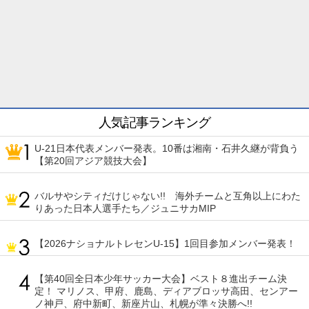
人気記事ランキング
U-21日本代表メンバー発表。10番は湘南・石井久継が背負う
【第20回アジア競技大会】
バルサやシティだけじゃない!! 海外チームと互角以上にわた
りあった日本人選手たち／ジュニサカMIP
【2026ナショナルトレセンU-15】1回目参加メンバー発表！
【第40回全日本少年サッカー大会】ベスト８進出チーム決
定！ マリノス、甲府、鹿島、ディアブロッサ高田、センアー
ノ神戸、府中新町、新座片山、札幌が準々決勝へ!!