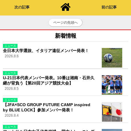
次の記事
前の記事
ページの先頭へ
新着情報
ニュース
全日本大学選抜、イタリア遠征メンバー発表！
2026.8.6
ニュース
U-21日本代表メンバー発表。10番は湘南・石井久
継が背負う【第20回アジア競技大会】
2026.8.5
ニュース
【JFA×SCO GROUP FUTURE CAMP inspired
by BLUE LOCK】参加メンバー発表！
2026.8.4
ニュース