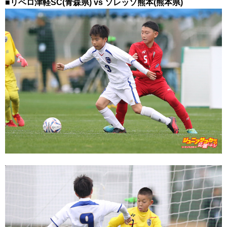
■リベロ津軽SC(青森県) vs ソレッソ熊本(熊本県)