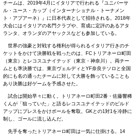
チームは、2019年4月にイタリアで行われる『ユニバーサ
ル・ユース・カップ（インターナショナル・トーナメン
ト・アプアーネ）』に日本代表として招待される。2018年
大会にはイタリアの名門クラブや、育成に定評のあるアタ
ランタ、オランダのアヤックスなども参加している。
世界の強豪と対戦する権利が得られるイタリア行きのチ
ケットをかけて決勝戦を戦ったのは、FCトリアネーロ町田
（東京）とレコスユナイテッド（東京・神奈川）。両チー
ムとも準決勝では、東京ヴェルディとYF奈良テソロと全国
的にも名の通ったチームに対して大勝を飾っていることも
あり決勝は好ゲームを予感させた。
試合は開始早々に動く。トリアネーロ町田2番・佐藤響稀
くんが「狙っていた」と語るレコスユナイテッドのビルド
アップにプレスをかけボールを奪取。GKとの1対1を冷静に
制し、ゴールに流し込んだ。
先手を奪ったトリアネーロ町田は一気に仕掛ける。14