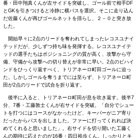
番・田中翔真くんが左サイドを突破し、ゴール前で相手DF
とGKを引きつけると冷静に横パスを選択。そこに走り込ん
だ佐藤くんが再びゴールネットを揺らし、２－０と突き放
した。
開始早々に2点のリードを奪われてしまったレコスユナイ
テッドだが、少しずつ持ち味を発揮する。レコスユナイテ
ッドの選手たちはポジショニングの質が高く、攻撃から守
備、守備から攻撃への切り替えが非常に早い。2点のビハイ
ンドをひっくり返すべく、トリアネーロ町田ゴールに迫っ
た。しかしゴールを奪うまでには至らず、トリアネーロ町
田が2点のリードで試合を折り返す。
後半に入ると、トリアネーロ町田が息を吹き返す。後半7
分、7番・工藤敦士くんが右サイドを突破。「自分でシュー
トを打つにはコースがなかったけど、キーパーがニア寄り
だったからパスを出しました。ファーに打ってくれれば決
めてくれると思いました」。右サイドを切り開いた工藤く
んの期待に応えたのが16番・四日裕歩くん。しっかりとキ