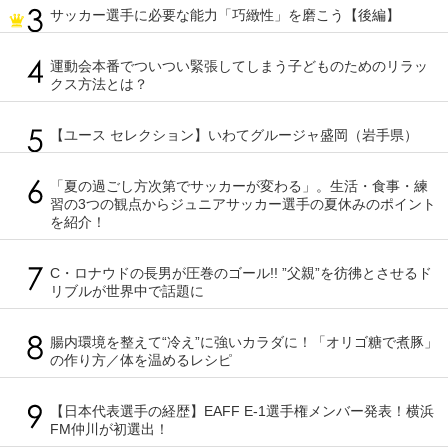
サッカー選手に必要な能力「巧緻性」を磨こう【後編】
運動会本番でついつい緊張してしまう子どものためのリラッ
クス方法とは？
【ユース セレクション】いわてグルージャ盛岡（岩手県）
「夏の過ごし方次第でサッカーが変わる」。生活・食事・練
習の3つの観点からジュニアサッカー選手の夏休みのポイント
を紹介！
C・ロナウドの長男が圧巻のゴール!! ”父親”を彷彿とさせるド
リブルが世界中で話題に
腸内環境を整えて“冷え”に強いカラダに！「オリゴ糖で煮豚」
の作り方／体を温めるレシピ
【日本代表選手の経歴】EAFF E-1選手権メンバー発表！横浜
FM仲川が初選出！