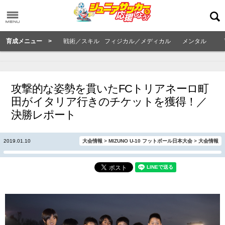
育成メニュー >
戦術／スキル
フィジカル／メディカル
メンタル
攻撃的な姿勢を貫いたFCトリアネーロ町
田がイタリア行きのチケットを獲得！／
決勝レポート
2019.01.10
大会情報
>
MIZUNO U-10 フットボール日本大会
>
大会情報