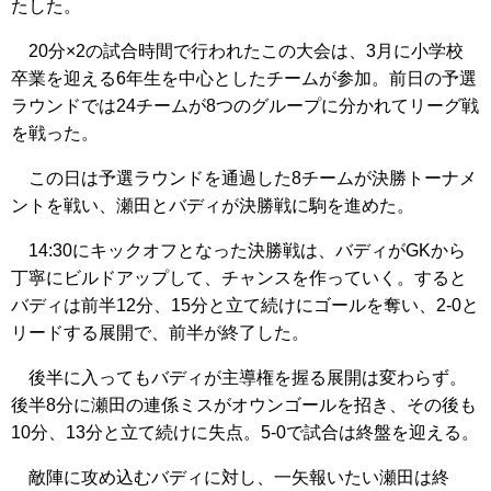
たした。
20分×2の試合時間で行われたこの大会は、3月に小学校
卒業を迎える6年生を中心としたチームが参加。前日の予選
ラウンドでは24チームが8つのグループに分かれてリーグ戦
を戦った。
この日は予選ラウンドを通過した8チームが決勝トーナメ
ントを戦い、瀬田とバディが決勝戦に駒を進めた。
14:30にキックオフとなった決勝戦は、バディがGKから
丁寧にビルドアップして、チャンスを作っていく。すると
バディは前半12分、15分と立て続けにゴールを奪い、2-0と
リードする展開で、前半が終了した。
後半に入ってもバディが主導権を握る展開は変わらず。
後半8分に瀬田の連係ミスがオウンゴールを招き、その後も
10分、13分と立て続けに失点。5-0で試合は終盤を迎える。
敵陣に攻め込むバディに対し、一矢報いたい瀬田は終