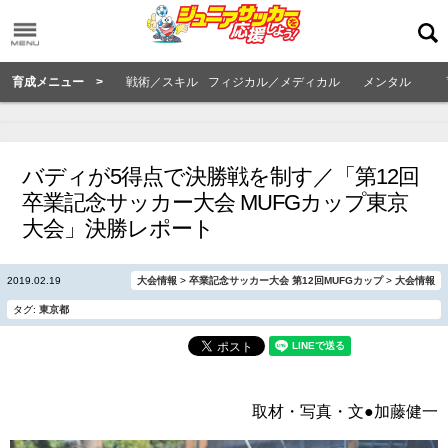
育成メニュー >
戦術／スキル
フィジカル／メディカル
メンタル
バディが5得点で決勝戦を制す／「第12回
卒業記念サッカー大会 MUFGカップ東京
大会」決勝レポート
2019.02.19
大会情報
>
卒業記念サッカー大会 第12回MUFGカップ
>
大会情報
タグ:
東京都
取材・写真・文●加藤健一