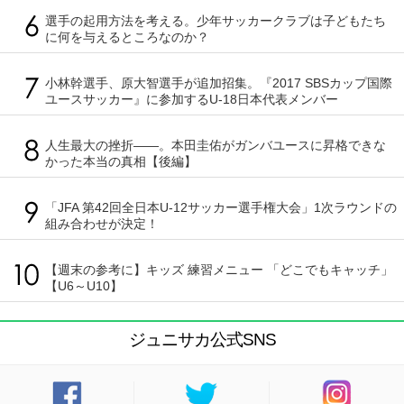
選手の起用方法を考える。少年サッカークラブは子どもたち
に何を与えるところなのか？
小林幹選手、原大智選手が追加招集。『2017 SBSカップ国際
ユースサッカー』に参加するU-18日本代表メンバー
人生最大の挫折――。本田圭佑がガンバユースに昇格できな
かった本当の真相【後編】
「JFA 第42回全日本U-12サッカー選手権大会」1次ラウンドの
組み合わせが決定！
【週末の参考に】キッズ 練習メニュー 「どこでもキャッチ」
【U6～U10】
ジュニサカ公式SNS