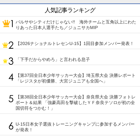
人気記事ランキング
バルサやシティだけじゃない!! 海外チームと互角以上にわた
りあった日本人選手たち／ジュニサカMIP
【2026ナショナルトレセンU-15】1回目参加メンバー発表！
「下手だからやめろ」と言われる息子
【第37回全日本少年サッカー大会】埼玉県大会 決勝レポート
「レジスタが初優勝、大宮ジュニアも全国へ」
【第38回全日本少年サッカー大会】奈良県大会 決勝フォトレ
ポート＆結果 「強豪高田を撃破したＹＦ奈良テソロが初の全
国切符をつかむ！」
U-15日本女子選抜トレーニングキャンプに参加するメンバー
が発表！