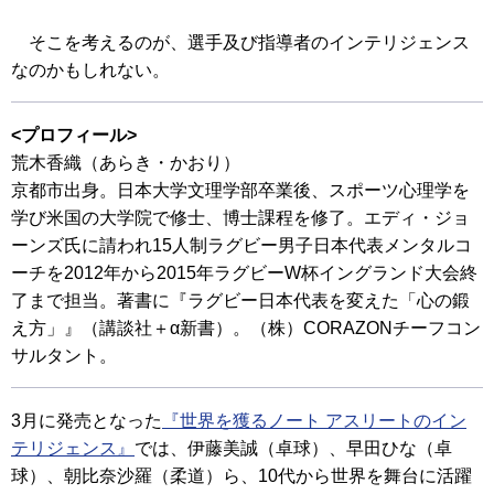
そこを考えるのが、選手及び指導者のインテリジェンス
なのかもしれない。
<プロフィール>
荒木香織（あらき・かおり）
京都市出身。日本大学文理学部卒業後、スポーツ心理学を
学び米国の大学院で修士、博士課程を修了。エディ・ジョ
ーンズ氏に請われ15人制ラグビー男子日本代表メンタルコ
ーチを2012年から2015年ラグビーW杯イングランド大会終
了まで担当。著書に『ラグビー日本代表を変えた「心の鍛
え方」』（講談社＋α新書）。（株）CORAZONチーフコン
サルタント。
3月に発売となった
『世界を獲るノート アスリートのイン
テリジェンス』
では、伊藤美誠（卓球）、早田ひな（卓
球）、朝比奈沙羅（柔道）ら、10代から世界を舞台に活躍