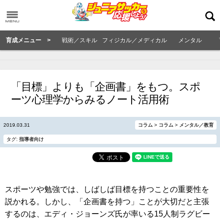
育成メニュー >
戦術／スキル
フィジカル／メディカル
メンタル
「目標」よりも「企画書」をもつ。スポ
ーツ心理学からみるノート活用術
2019.03.31
コラム
>
コラム
>
メンタル／教育
タグ:
指導者向け
スポーツや勉強では、しばしば目標を持つことの重要性を
説かれる。しかし、「企画書を持つ」ことが大切だと主張
するのは、エディ・ジョーンズ氏が率いる15人制ラグビー