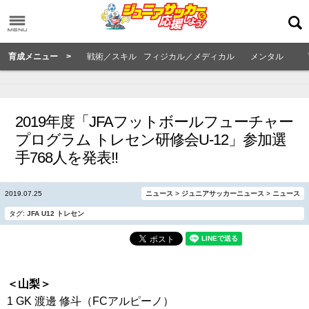
育成メニュー >
戦術／スキル
フィジカル／メディカル
メンタル
2019年度「JFAフットボールフューチャー
プログラム トレセン研修会U-12」参加選
手768人を発表!!
2019.07.25
ニュース
>
ジュニアサッカーニュース
>
ニュース
タグ:
JFA
U12
トレセン
＜山梨＞
1 GK 渡邊 修斗（FCアルピーノ）