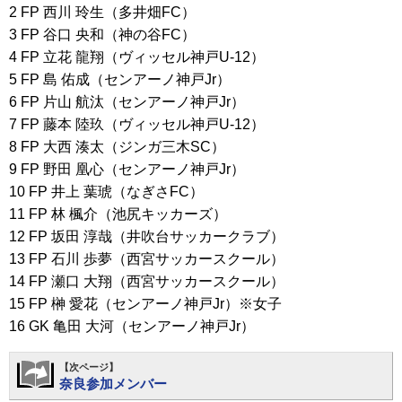
2 FP 西川 玲生（多井畑FC）
3 FP 谷口 央和（神の谷FC）
4 FP 立花 龍翔（ヴィッセル神戸U-12）
5 FP 島 佑成（センアーノ神戸Jr）
6 FP 片山 航汰（センアーノ神戸Jr）
7 FP 藤本 陸玖（ヴィッセル神戸U-12）
8 FP 大西 湊太（ジンガ三木SC）
9 FP 野田 凰心（センアーノ神戸Jr）
10 FP 井上 葉琥（なぎさFC）
11 FP 林 楓介（池尻キッカーズ）
12 FP 坂田 淳哉（井吹台サッカークラブ）
13 FP 石川 歩夢（西宮サッカースクール）
14 FP 瀬口 大翔（西宮サッカースクール）
15 FP 榊 愛花（センアーノ神戸Jr）※女子
16 GK 亀田 大河（センアーノ神戸Jr）
【次ページ】
奈良参加メンバー