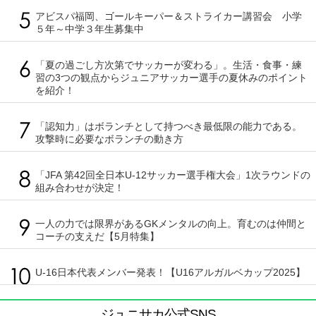
アビスパ福岡、ゴールキーパー＆ストライカー講習会 小学
５年～中学３年生募集中
「夏の過ごし方次第でサッカーが変わる」。生活・食事・練
習の3つの観点からジュニアサッカー選手の夏休みのポイント
を紹介！
「認知力」はボランチとして持つべき最低限の能力である。
攻撃時に必要なボランチの動き方
「JFA 第42回全日本U-12サッカー選手権大会」1次ラウンドの
組み合わせが決定！
一人の力では限界があるGKメンタルの向上。育むのは仲間と
コーチの支えだ【5月特集】
U-16日本代表メンバー発表！【U16アルガルベカップ2025】
ジュニサカ公式SNS