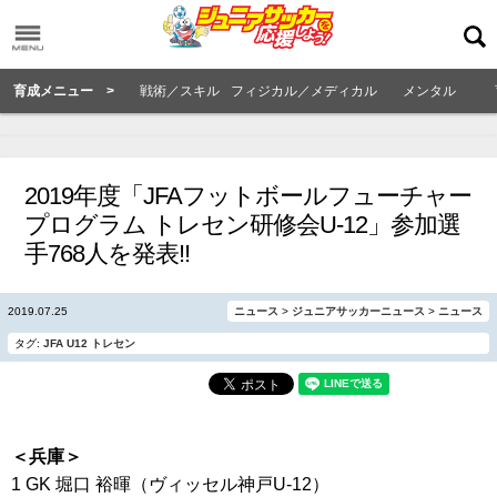
育成メニュー >
戦術／スキル
フィジカル／メディカル
メンタル
2019年度「JFAフットボールフューチャー
プログラム トレセン研修会U-12」参加選
手768人を発表!!
2019.07.25
ニュース
>
ジュニアサッカーニュース
>
ニュース
タグ:
JFA
U12
トレセン
＜兵庫＞
1 GK 堀口 裕暉（ヴィッセル神戸U-12）