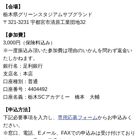
【会場】
栃木県グリーンスタジアムサブグランド
〒321-3231 宇都宮市清原工業団地32
【参加費】
3,000円（保険料込み）
※一度振込み頂いた参加費は理由のいかんを問わず返金い
たしかねます。
銀行名：足利銀行
支店名：本店
口座種別：普通
口座番号：4404492
口座名義：栃木SCアカデミー 橋本 大輔
【申込方法】
下記必要事項を入力し、
専用応募フォーム
からお申込みく
ださい。
※窓口、電話、Eメール、FAXでの申込みは受け付けており