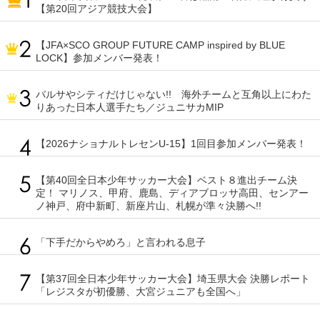
【第20回アジア競技大会】
【JFA×SCO GROUP FUTURE CAMP inspired by BLUE
LOCK】参加メンバー発表！
バルサやシティだけじゃない!! 海外チームと互角以上にわた
りあった日本人選手たち／ジュニサカMIP
【2026ナショナルトレセンU-15】1回目参加メンバー発表！
【第40回全日本少年サッカー大会】ベスト８進出チーム決
定！ マリノス、甲府、鹿島、ディアブロッサ高田、センアー
ノ神戸、府中新町、新座片山、札幌が準々決勝へ!!
「下手だからやめろ」と言われる息子
【第37回全日本少年サッカー大会】埼玉県大会 決勝レポート
「レジスタが初優勝、大宮ジュニアも全国へ」