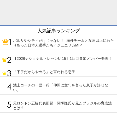
人気記事ランキング
バルサやシティだけじゃない!! 海外チームと互角以上にわた
りあった日本人選手たち／ジュニサカMIP
【2026ナショナルトレセンU-15】1回目参加メンバー発表！
「下手だからやめろ」と言われる息子
池上コーチの一語一得「仲間に文句を言った息子が許せな
い」
元ロンドン五輪代表監督・関塚隆氏が見たブラジルの育成法
とは？