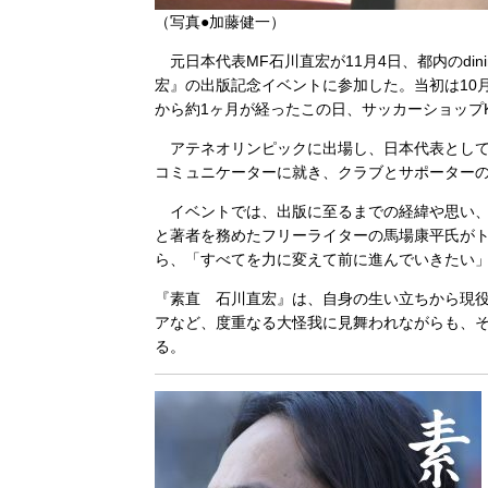
（写真●加藤健一）
元日本代表MF石川直宏が11月4日、都内のdinin
宏』の出版記念イベントに参加した。当初は10
から約1ヶ月が経ったこの日、サッカーショップ
アテネオリンピックに出場し、日本代表としても
コミュニケーターに就き、クラブとサポーター
イベントでは、出版に至るまでの経緯や思い、
と著者を務めたフリーライターの馬場康平氏が
ら、「すべてを力に変えて前に進んでいきたい
『素直 石川直宏』は、自身の生い立ちから現
アなど、度重なる大怪我に見舞われながらも、そ
る。