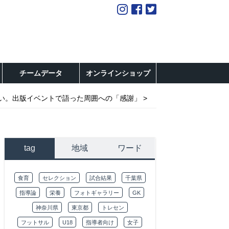
チームデータ
オンラインショップ
い。出版イベントで語った周囲への「感謝」
tag
地域
ワード
食育
セレクション
試合結果
千葉県
指導論
栄養
フォトギャラリー
GK
神奈川県
東京都
トレセン
フットサル
U18
指導者向け
女子