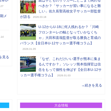
日本U-
親は子どものサッカーにどこまで関わる
べきか？「サッカーが習い事になると難
.27
しい」佐久長聖高校女子サッカー部監督
前期メ
が語る
2026.03.18
U-12からU-18に何人残れるか？「川崎
フロンターレの軸となっていかなくち
.14
ゃ」大田和直哉監督が取る勝負と育成の
バランス【全日本U-12サッカー選手権コラム】
2026.01.05
を見る
「なぜ、これだけいい選手が熊本に集ま
るんですか？」ソレッソ熊本指揮官は信
念をもって個性を伸ばす【全日本U-12サ
ッカー選手権コラム】
2026.01.03
→続きを見る
大会情報