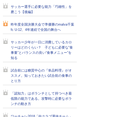
サッカー選手に必要な能力「巧緻性」を
磨こう【後編】
昨年度全国決勝大会で準優勝のmalva千葉
fc U-12、4年連続で全国の舞台へ
サッカー少年が一日に消費しているカロ
リーはどのくらい？ 子どもに必要な“食
事量”とバランスの良い“食事メニュー”を
知る
試合前には糖質中心の『単品料理』がオ
ススメ。知っておきたい試合前の食事の
とり方
「認知力」はボランチとして持つべき最
低限の能力である。攻撃時に必要なボラ
ンチの動き方
ワーチャレ2018「街クラブ選抜チーム」