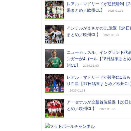
レアル・マドリードが逆転勝利【2
果まとめ／欧州CL】
2026.01.03
インテルがまさかのCL敗退【24日
まとめ／欧州CL】
2026.01.03
ニューカッスル、イングランド代
ンガーが4ゴール【18日結果まと
州CL】
2026.01.03
レアル・マドリードが後半に1点も
り白星【17日結果まとめ／欧州CL
2026.01.03
アーセナルが全勝首位通過【28日
とめ／欧州CL】
2026.01.03