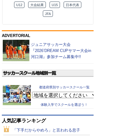
U12
大会結果
U15
日本代表
JFA
ADVERTORIAL
ジュニアサッカー大会
『2026’DREAM CUPサマー大会in
河口湖』参加チーム募集中!!
都道府県別サッカースクール一覧
体験入学でスクールを選ぼう！
人気記事ランキング
「下手だからやめろ」と言われる息子