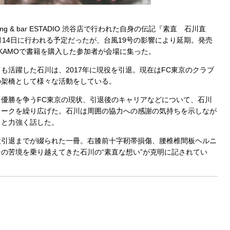
g & bar ESTADIO 渋谷店で行われた自身の伝記『素直 石川直
月14日に行われる予定だったが、台風19号の影響により延期。発売
KAMOで書籍を購入した参加者が会場に集った。
活躍した石川は、2017年に現役を引退。現在はFC東京のクラブ
の架橋として様々な活動をしている。
優勝を争うFC東京の現状、引退後のキャリアなどについて、石川
トークを繰り広げた。石川は周囲の協力への感謝の気持ちを示しなが
」と力強く話した。
役引退までが綴られた一冊。右膝前十字靭帯損傷、腰椎椎間板ヘルニ
の苦境を乗り越えてきた石川の“素直な想い”が克明に記されてい