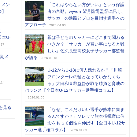
）メン
「これはやらない方がいい」という保護
会】
者の言動。wyvern望月隆司監督に訊く、
サッカーの進路とプロを目指す選手への
アプローチ
2026.04.03
覧
日本U-
親は子どものサッカーにどこまで関わる
べきか？「サッカーが習い事になると難
.27
しい」佐久長聖高校女子サッカー部監督
前期メ
が語る
2026.03.18
U-12からU-18に何人残れるか？「川崎
フロンターレの軸となっていかなくち
.14
ゃ」大田和直哉監督が取る勝負と育成の
バランス【全日本U-12サッカー選手権コラム】
2026.01.05
を見る
「なぜ、これだけいい選手が熊本に集ま
るんですか？」ソレッソ熊本指揮官は信
念をもって個性を伸ばす【全日本U-12サ
ッカー選手権コラム】
2026.01.03