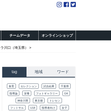
チームデータ
オンラインショップ
ーラ川口（埼玉県）
tag
地域
ワード
食育
セレクション
試合結果
千葉県
指導論
栄養
フォトギャラリー
GK
神奈川県
東京都
トレセン
フットサル
U18
指導者向け
女子