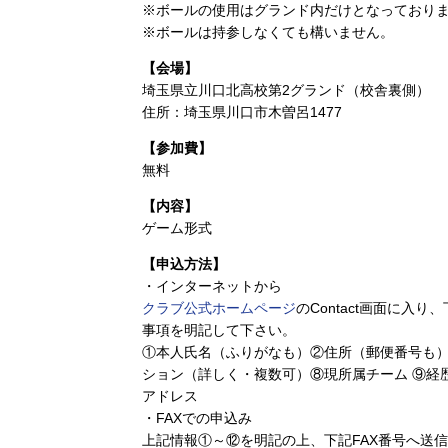
※ボールの使用はグランド内だけとなっており
※ボールは持参しなくても構いません。
【会場】
埼玉県立川口北高校第2グランド（校舎裏側）
住所：埼玉県川口市木曽呂1477
【参加費】
無料
【内容】
ゲーム形式
【申込方法】
・インターネットから
クラブ公式ホームページ
のContact画面に
事項を明記して下さい。
①本人氏名（ふりがなも）②住所（郵便番号も）
ション（詳しく・複数可）⑧現所属チーム ⑨経
アドレス
・FAXでの申込み
上記情報①～⑫を明記の上、下記FAX番号へ送