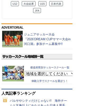
U12
大会結果
U15
日本代表
JFA
ADVERTORIAL
ジュニアサッカー大会
『2026’DREAM CUPサマー大会in
河口湖』参加チーム募集中!!
都道府県別サッカースクール一覧
体験入学でスクールを選ぼう！
人気記事ランキング
バルサやシティだけじゃない!! 海外チー
ムと互角以上にわたりあった日本人選手