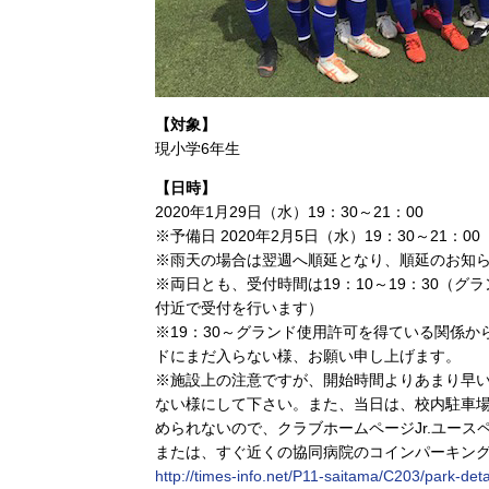
【対象】
現小学6年生
【日時】
2020年1月29日（水）19：30～21：00
※予備日 2020年2月5日（水）19：30～21：00
※雨天の場合は翌週へ順延となり、順延のお知
※両日とも、受付時間は19：10～19：30（
付近で受付を行います）
※19：30～グランド使用許可を得ている関係
ドにまだ入らない様、お願い申し上げます。
※施設上の注意ですが、開始時間よりあまり早
ない様にして下さい。また、当日は、校内駐車
められないので、クラブホームページJr.ユー
または、すぐ近くの協同病院のコインパーキン
http://times-info.net/P11-saitama/C203/park-de