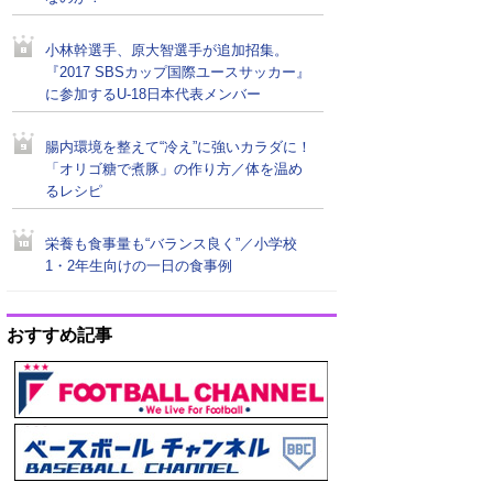
小林幹選手、原大智選手が追加招集。
『2017 SBSカップ国際ユースサッカー』
に参加するU-18日本代表メンバー
腸内環境を整えて“冷え”に強いカラダに！
「オリゴ糖で煮豚」の作り方／体を温め
るレシピ
栄養も食事量も“バランス良く”／小学校
1・2年生向けの一日の食事例
おすすめ記事