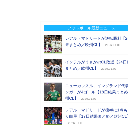
フットボール最新ニュース
レアル・マドリードが逆転勝利【2
果まとめ／欧州CL】
2026.01.03
インテルがまさかのCL敗退【24日
まとめ／欧州CL】
2026.01.03
ニューカッスル、イングランド代
ンガーが4ゴール【18日結果まと
州CL】
2026.01.03
レアル・マドリードが後半に1点も
り白星【17日結果まとめ／欧州CL
2026.01.03