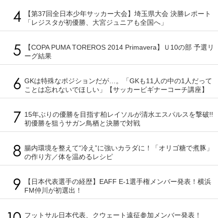
【第37回全日本少年サッカー大会】埼玉県大会 決勝レポート
「レジスタが初優勝、大宮ジュニアも全国へ」
【COPA PUMA TOREROS 2014 Primavera】Ｕ10の部 予選リ
ーグ結果
GKは特殊なポジションだが…。「GKも11人の中の1人だって
ことは忘れないでほしい」【サッカービギナーコーチ講座】
15年ぶりの優勝を目指す柏レイソルが清水エスパルスを撃破!!
初優勝を狙うサガン鳥栖と決勝で対戦
腸内環境を整えて“冷え”に強いカラダに！「オリゴ糖で煮豚」
の作り方／体を温めるレシピ
【日本代表選手の経歴】EAFF E-1選手権メンバー発表！横浜
FM仲川が初選出！
フットサル日本代表、クウェート遠征参加メンバー発表！