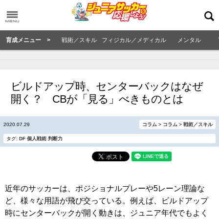
育成メニュー >
戦術／スキル
フィジカル／メディカル
メンタル
ビルドアップ時、センターバックはなぜ
開く？ CBが「見る」べきものとは
2020.07.29
コラム
>
コラム
>
戦術／スキル
タグ:
DF
個人戦術
判断力
近年のサッカーは、ポジショナルプレーや5レーン理論な
ど、様々な用語が飛び交っている。例えば、ビルドアップ
時にセンターバックが開く動きは、ジュニア年代でもよく