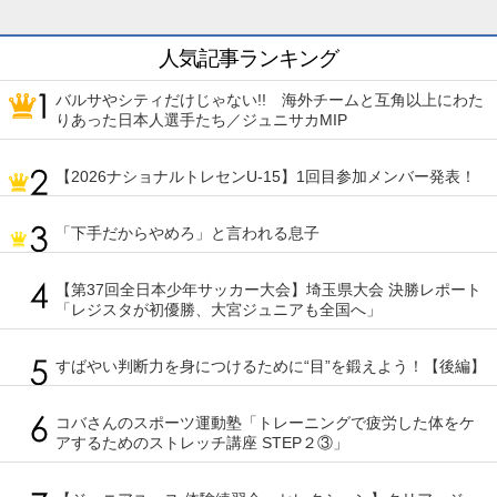
人気記事ランキング
バルサやシティだけじゃない!! 海外チームと互角以上にわた
りあった日本人選手たち／ジュニサカMIP
【2026ナショナルトレセンU-15】1回目参加メンバー発表！
「下手だからやめろ」と言われる息子
【第37回全日本少年サッカー大会】埼玉県大会 決勝レポート
「レジスタが初優勝、大宮ジュニアも全国へ」
すばやい判断力を身につけるために“目”を鍛えよう！【後編】
コバさんのスポーツ運動塾「トレーニングで疲労した体をケ
アするためのストレッチ講座 STEP２③」