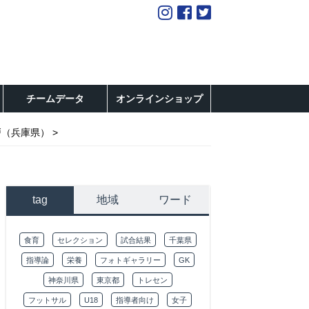
チームデータ
オンラインショップ
戸（兵庫県）
tag
地域
ワード
食育
セレクション
試合結果
千葉県
指導論
栄養
フォトギャラリー
GK
神奈川県
東京都
トレセン
フットサル
U18
指導者向け
女子