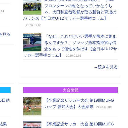
フロンターレの軸となっていかなくち
.14
ゃ」大田和直哉監督が取る勝負と育成の
バランス【全日本U-12サッカー選手権コラム】
2026.01.05
を見る
「なぜ、これだけいい選手が熊本に集ま
るんですか？」ソレッソ熊本指揮官は信
念をもって個性を伸ばす【全日本U-12サ
ッカー選手権コラム】
2026.01.03
→続きを見る
大会情報
5日結
【卒業記念サッカー大会 第19回MUFG
カップ 愛知大会】大会結果
2026.03.09
結果
【卒業記念サッカー大会 第19回MUFG