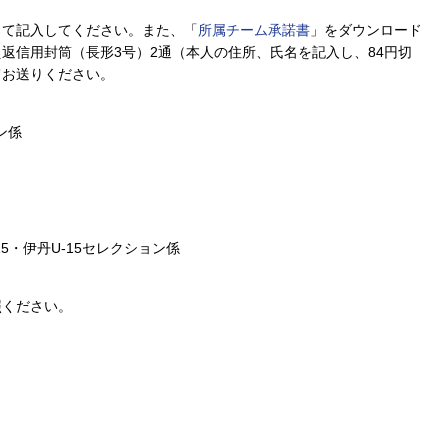
って記入してください。また、「
所属チーム承諾書
」をダウンロード
返信用封筒（長形3号）2通（本人の住所、氏名を記入し、84円切
てお送りください。
ン係
5・伊丹U-15セレクション係
）
照ください。