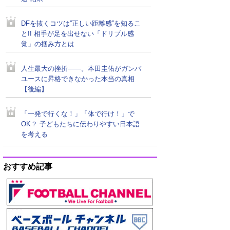
DFを抜くコツは”正しい距離感”を知るこ
と!! 相手が足を出せない「ドリブル感
覚」の掴み方とは
人生最大の挫折――。本田圭佑がガンバ
ユースに昇格できなかった本当の真相
【後編】
「一発で行くな！」「体で行け！」で
OK？ 子どもたちに伝わりやすい日本語
を考える
おすすめ記事