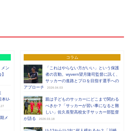
コラム
）メン
「これはやらない方がいい」という保護
会】
者の言動。wyvern望月隆司監督に訊く、
サッカーの進路とプロを目指す選手への
アプローチ
2026.04.03
覧
日本U-
親は子どものサッカーにどこまで関わる
べきか？「サッカーが習い事になると難
.27
しい」佐久長聖高校女子サッカー部監督
前期メ
が語る
2026.03.18
U-12からU-18に何人残れるか？「川崎