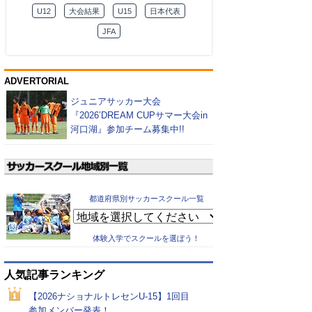
U12
大会結果
U15
日本代表
JFA
ADVERTORIAL
ジュニアサッカー大会
『2026’DREAM CUPサマー大会in
河口湖』参加チーム募集中!!
都道府県別サッカースクール一覧
体験入学でスクールを選ぼう！
人気記事ランキング
【2026ナショナルトレセンU-15】1回目
参加メンバー発表！