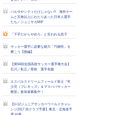
バルサやシティだけじゃない!! 海外チー
ムと互角以上にわたりあった日本人選手
たち／ジュニサカMIP
「下手だからやめろ」と言われる息子
サッカー選手に必要な能力「巧緻性」を
磨こう【後編】
【第94回全国高校サッカー選手権大会】
石川／私立／星稜 選手名鑑
エスパルスドリームフィールド富士『年
少児（プレキッズ）＆ママパパサッカー
教室』参加者募集中！
【U-12ジュニアサッカーワールドチャレ
ンジ2017 街クラブ予選】東北・北海道予
選 結果