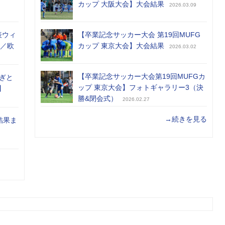
カップ 大阪大会】大会結果
2026.03.09
表ウィ
【卒業記念サッカー大会 第19回MUFG
め／欧
カップ 東京大会】大会結果
2026.03.02
【卒業記念サッカー大会第19回MUFGカ
ぎと
ップ 東京大会】フォトギャラリー3（決
】
勝&閉会式）
2026.02.27
→続きを見る
結果ま