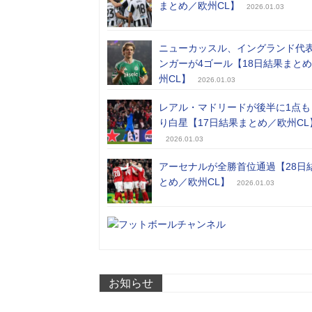
まとめ／欧州CL】
2026.01.03
ニューカッスル、イングランド代
ンガーが4ゴール【18日結果まと
州CL】
2026.01.03
レアル・マドリードが後半に1点も
り白星【17日結果まとめ／欧州CL
2026.01.03
アーセナルが全勝首位通過【28日
とめ／欧州CL】
2026.01.03
お知らせ