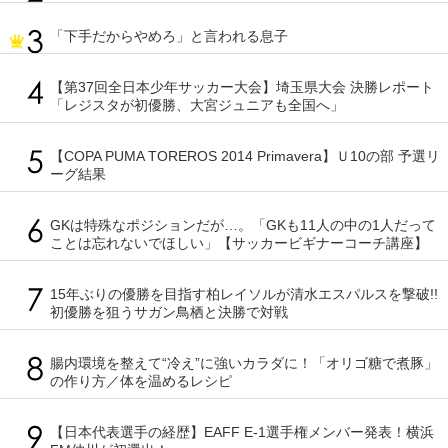
「下手だからやめろ」と言われる息子
【第37回全日本少年サッカー大会】埼玉県大会 決勝レポート
「レジスタが初優勝、大宮ジュニアも全国へ」
【COPA PUMA TOREROS 2014 Primavera】Ｕ10の部 予選リ
ーグ結果
GKは特殊なポジションだが…。「GKも11人の中の1人だって
ことは忘れないでほしい」【サッカービギナーコーチ講座】
15年ぶりの優勝を目指す柏レイソルが清水エスパルスを撃破!!
初優勝を狙うサガン鳥栖と決勝で対戦
腸内環境を整えて“冷え”に強いカラダに！「オリゴ糖で煮豚」
の作り方／体を温めるレシピ
【日本代表選手の経歴】EAFF E-1選手権メンバー発表！横浜