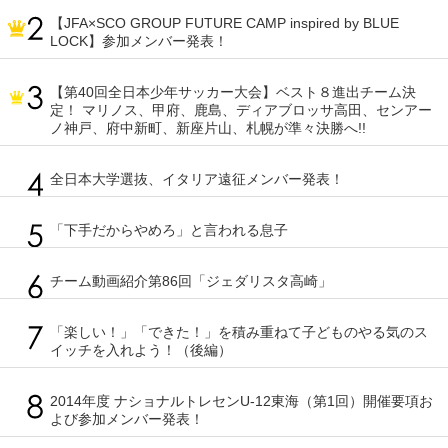
【JFA×SCO GROUP FUTURE CAMP inspired by BLUE
LOCK】参加メンバー発表！
【第40回全日本少年サッカー大会】ベスト８進出チーム決
定！ マリノス、甲府、鹿島、ディアブロッサ高田、センアー
ノ神戸、府中新町、新座片山、札幌が準々決勝へ!!
全日本大学選抜、イタリア遠征メンバー発表！
「下手だからやめろ」と言われる息子
チーム動画紹介第86回「ジェダリスタ高崎」
「楽しい！」「できた！」を積み重ねて子どものやる気のス
イッチを入れよう！（後編）
2014年度 ナショナルトレセンU-12東海（第1回）開催要項お
よび参加メンバー発表！