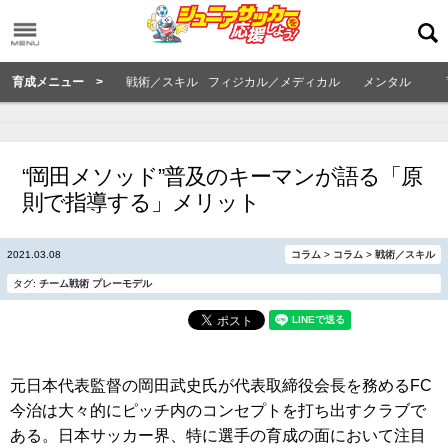
育成メニュー >
戦術／スキル
フィジカル／メディカル
メンタル
“岡田メソッド”普及のキーマンが語る「原
則で指導する」メリット
2021.03.08
コラム
>
コラム
>
戦術／スキル
タグ:
チーム戦術
プレーモデル
元日本代表監督の岡田武史氏が代表取締役会長を務めるFC
今治は大々的にピッチ内のコンセプトを打ち出すクラブで
ある。日本サッカー界、特に選手の育成の面において注目