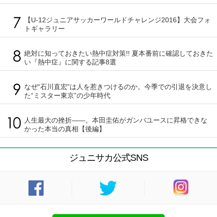
【U-12ジュニアサッカーワールドチャレンジ2016】大会フォ
トギャラリー
絶対に知っておきたい熱中症対策!! 夏本番前に確認しておきた
い『熱中症』に関する記事8選
なぜ“石川直宏”は人を惹きつけるのか。今季での引退を決意し
た“ミスター東京”の少年時代
人生最大の挫折――。本田圭佑がガンバユースに昇格できな
かった本当の真相【後編】
ジュニサカ公式SNS