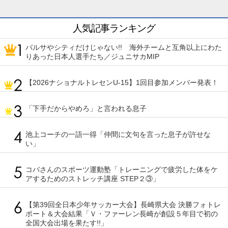
人気記事ランキング
バルサやシティだけじゃない!! 海外チームと互角以上にわた
りあった日本人選手たち／ジュニサカMIP
【2026ナショナルトレセンU-15】1回目参加メンバー発表！
「下手だからやめろ」と言われる息子
池上コーチの一語一得「仲間に文句を言った息子が許せな
い」
コバさんのスポーツ運動塾「トレーニングで疲労した体をケ
アするためのストレッチ講座 STEP２③」
【第39回全日本少年サッカー大会】長崎県大会 決勝フォトレ
ポート＆大会結果「Ｖ・ファーレン長崎が創設５年目で初の
全国大会出場を果たす!!」