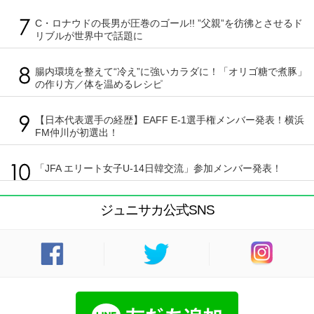
C・ロナウドの長男が圧巻のゴール!! ”父親”を彷彿とさせるド
リブルが世界中で話題に
腸内環境を整えて“冷え”に強いカラダに！「オリゴ糖で煮豚」
の作り方／体を温めるレシピ
【日本代表選手の経歴】EAFF E-1選手権メンバー発表！横浜
FM仲川が初選出！
「JFA エリート女子U-14日韓交流」参加メンバー発表！
ジュニサカ公式SNS