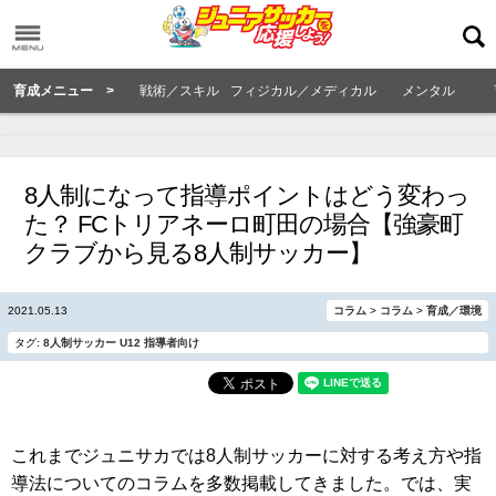
育成メニュー >
戦術／スキル
フィジカル／メディカル
メンタル
8人制になって指導ポイントはどう変わっ
た？ FCトリアネーロ町田の場合【強豪町
クラブから見る8人制サッカー】
2021.05.13
コラム
>
コラム
>
育成／環境
タグ:
8人制サッカー
U12
指導者向け
これまでジュニサカでは8人制サッカーに対する考え方や指
導法についてのコラムを多数掲載してきました。では、実