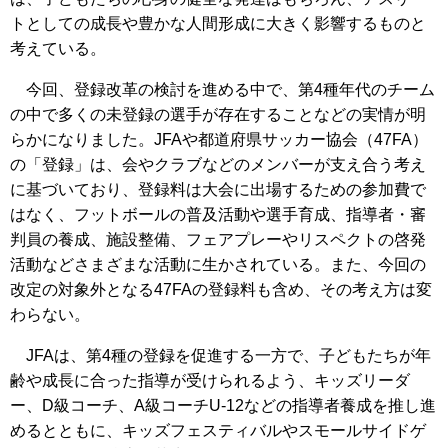
トとしての成長や豊かな人間形成に大きく影響するものと
考えている。
今回、登録改革の検討を進める中で、第4種年代のチーム
の中で多くの未登録の選手が存在することなどの実情が明
らかになりました。JFAや都道府県サッカー協会（47FA）
の「登録」は、会やクラブなどのメンバーが支え合う考え
に基づいており、登録料は大会に出場するための参加費で
はなく、フットボールの普及活動や選手育成、指導者・審
判員の養成、施設整備、フェアプレーやリスペクトの啓発
活動などさまざまな活動に生かされている。また、今回の
改定の対象外となる47FAの登録料も含め、その考え方は変
わらない。
JFAは、第4種の登録を促進する一方で、子どもたちが年
齢や成長に合った指導が受けられるよう、キッズリーダ
ー、D級コーチ、A級コーチU-12などの指導者養成を推し進
めるとともに、キッズフェスティバルやスモールサイドゲ