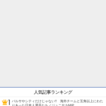
人気記事ランキング
バルサやシティだけじゃない!! 海外チームと互角以上にわた
りあった日本人選手たち／ジュニサカMIP