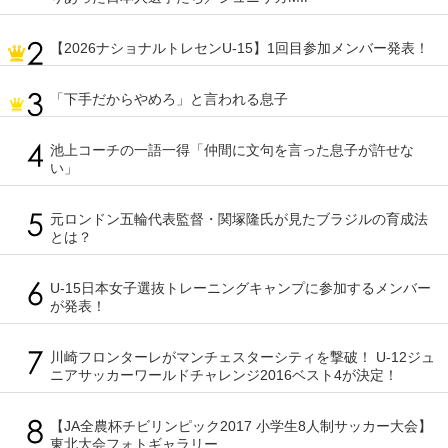
【2026ナショナルトレセンU-15】1回目参加メンバー発表！
「下手だからやめろ」と言われる息子
池上コーチの一語一得「仲間に文句を言った息子が許せな
い」
元ロンドン五輪代表監督・関塚隆氏が見たブラジルの育成法
とは？
U-15日本女子選抜トレーニングキャンプに参加するメンバー
が発表！
川崎フロンターレがマンチェスターシティを撃破！ U-12ジュ
ニアサッカーワールドチャレンジ2016ベスト4が決定！
【JA全農杯チビリンピック2017 小学生8人制サッカー大会】
東北大会フォトギャラリー