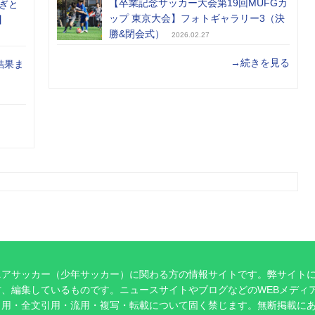
【卒業記念サッカー大会第19回MUFGカ
ぎと
ップ 東京大会】フォトギャラリー3（決
】
勝&閉会式）
2026.02.27
→続きを見る
結果ま
ニアサッカー（少年サッカー）に関わる方の情報サイトです。弊サイト
、編集しているものです。ニュースサイトやブログなどのWEBメディ
引用・全文引用・流用・複写・転載について固く禁じます。無断掲載に