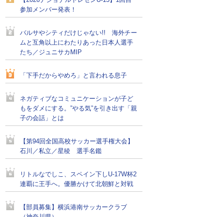
【2026ナショナルトレセンU-15】1回目
参加メンバー発表！
バルサやシティだけじゃない!! 海外チー
ムと互角以上にわたりあった日本人選手
たち／ジュニサカMIP
「下手だからやめろ」と言われる息子
ネガティブなコミュニケーションが子ど
もをダメにする。”やる気”を引き出す「親
子の会話」とは
【第94回全国高校サッカー選手権大会】
石川／私立／星稜 選手名鑑
リトルなでしこ、スペイン下しU-17W杯2
連覇に王手へ。優勝かけて北朝鮮と対戦
【部員募集】横浜港南サッカークラブ