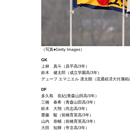
（写真●Getty Images）
GK
上林 真斗（昌平高/3年）
鈴木 健太郎（成立学園高/3年）
デューフ エマニエル 凛太朗（流通経済大付属柏高
DF
多久島 良紀(青森山田高/3年）
三橋 春希（青森山田高/3年）
鈴木 大翔（尚志高/3年）
齋藤 駿（前橋育英高/3年）
山内 恭輔（前橋育英高/3年）
大田 知輝（帝京高/3年）