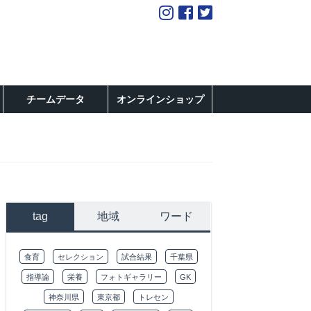
チームデータ
オンラインショップ
tag
地域
ワード
食育
セレクション
試合結果
千葉県
指導論
栄養
フォトギャラリー
GK
神奈川県
東京都
トレセン