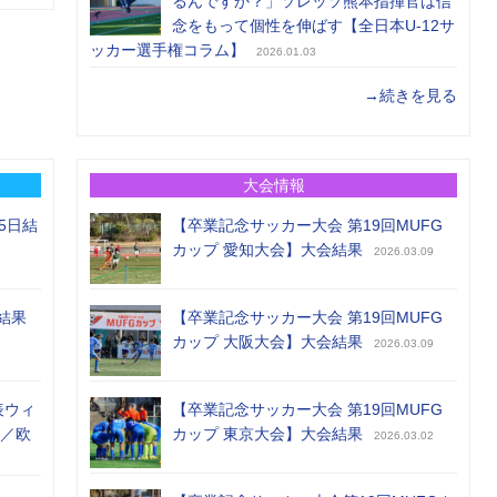
るんですか？」ソレッソ熊本指揮官は信
念をもって個性を伸ばす【全日本U-12サ
ッカー選手権コラム】
2026.01.03
→続きを見る
大会情報
5日結
【卒業記念サッカー大会 第19回MUFG
カップ 愛知大会】大会結果
2026.03.09
結果
【卒業記念サッカー大会 第19回MUFG
カップ 大阪大会】大会結果
2026.03.09
表ウィ
【卒業記念サッカー大会 第19回MUFG
め／欧
カップ 東京大会】大会結果
2026.03.02