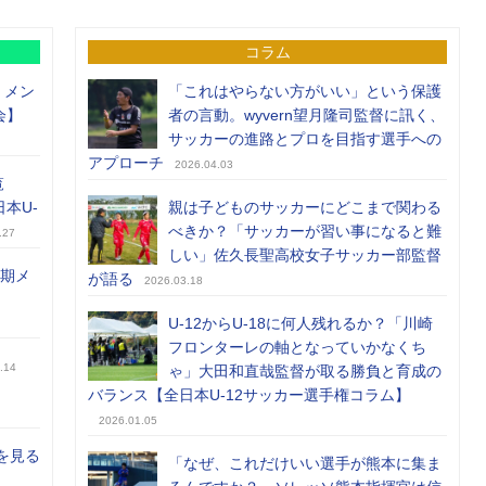
コラム
）メン
「これはやらない方がいい」という保護
会】
者の言動。wyvern望月隆司監督に訊く、
サッカーの進路とプロを目指す選手への
アプローチ
2026.04.03
覧
日本U-
親は子どものサッカーにどこまで関わる
べきか？「サッカーが習い事になると難
.27
しい」佐久長聖高校女子サッカー部監督
前期メ
が語る
2026.03.18
U-12からU-18に何人残れるか？「川崎
フロンターレの軸となっていかなくち
.14
ゃ」大田和直哉監督が取る勝負と育成の
バランス【全日本U-12サッカー選手権コラム】
2026.01.05
を見る
「なぜ、これだけいい選手が熊本に集ま