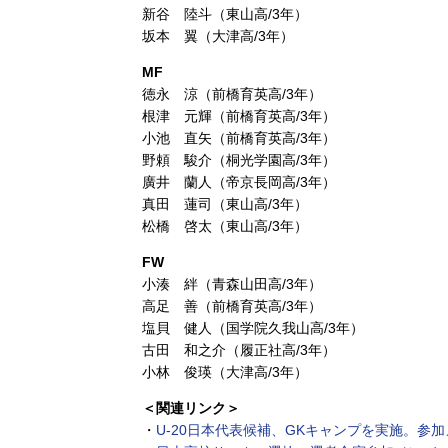
新谷 陸斗（東山高/3年）
坂本 翼（大津高/3年）
MF
徳永 涼（前橋育英高/3年）
根津 元輝（前橋育英高/3年）
小池 直矢（前橋育英高/3年）
野頼 駿介（桐光学園高/3年）
廣井 蘭人（帝京長岡高/3年）
真田 蓮司（東山高/3年）
松橋 啓太（東山高/3年）
FW
小湊 絆（青森山田高/3年）
高足 善（前橋育英高/3年）
塩貝 健人（国学院久我山高/3年）
古田 和之介（履正社高/3年）
小林 俊瑛（大津高/3年）
＜関連リンク＞
・
U-20日本代表候補、GKキャンプを実施。参