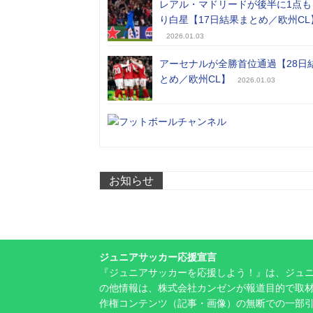
レアル・マドリードが後半に1点も
り白星【17日結果まとめ／欧州CL
2026.01.03
アーセナルが全勝首位通過【28日
とめ／欧州CL】
2026.01.03
お知らせ
ジュニアサッカー応援宣言
『ジュニアサッカーを応援しよう！』は、ジュ
の他情報は、株式会社カンゼンが報道目的で取材
作権コンテンツ（記事・画像）の無断での一部