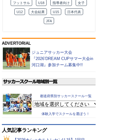
フットサル
U18
指導者向け
女子
U12
大会結果
U15
日本代表
JFA
ADVERTORIAL
ジュニアサッカー大会
『2026’DREAM CUPサマー大会in
河口湖』参加チーム募集中!!
都道府県別サッカースクール一覧
体験入学でスクールを選ぼう！
人気記事ランキング