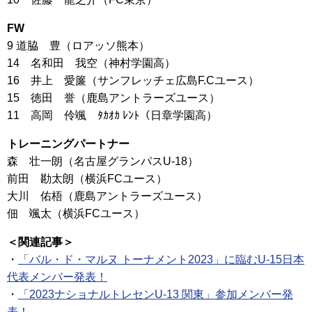
FW
9 道脇 豊（ロアッソ熊本）
14 名和田 我空（神村学園高）
16 井上 愛簾（サンフレッチェ広島F.Cユース）
15 徳田 誉（鹿島アントラーズユース）
11 高岡 伶颯 ﾀｶｵｶ ﾚﾝﾄ（日章学園高）
トレーニングパートナー
森 壮一朗（名古屋グランパスU-18）
前田 勘太朗（横浜FCユース）
大川 佑梧（鹿島アントラーズユース）
佃 颯太（横浜FCユース）
＜関連記事＞
・
「バル・ド・マルヌ トーナメント2023」に臨むU-15日本
代表メンバー発表！
・
「2023ナショナルトレセンU-13 関東」参加メンバー発
表！