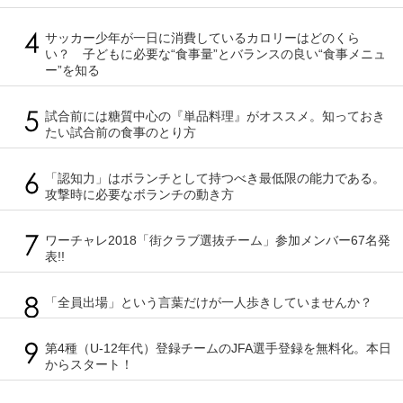
サッカー少年が一日に消費しているカロリーはどのくら
い？ 子どもに必要な“食事量”とバランスの良い“食事メニュ
ー”を知る
試合前には糖質中心の『単品料理』がオススメ。知っておき
たい試合前の食事のとり方
「認知力」はボランチとして持つべき最低限の能力である。
攻撃時に必要なボランチの動き方
ワーチャレ2018「街クラブ選抜チーム」参加メンバー67名発
表!!
「全員出場」という言葉だけが一人歩きしていませんか？
第4種（U-12年代）登録チームのJFA選手登録を無料化。本日
からスタート！