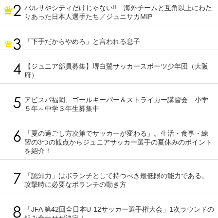
バルサやシティだけじゃない!! 海外チームと互角以上にわた
りあった日本人選手たち／ジュニサカMIP
「下手だからやめろ」と言われる息子
【ジュニア部員募集】堺白鷺サッカースポーツ少年団（大阪
府）
アビスパ福岡、ゴールキーパー＆ストライカー講習会 小学
５年～中学３年生募集中
「夏の過ごし方次第でサッカーが変わる」。生活・食事・練
習の3つの観点からジュニアサッカー選手の夏休みのポイント
を紹介！
「認知力」はボランチとして持つべき最低限の能力である。
攻撃時に必要なボランチの動き方
「JFA 第42回全日本U-12サッカー選手権大会」1次ラウンドの
組み合わせが決定！