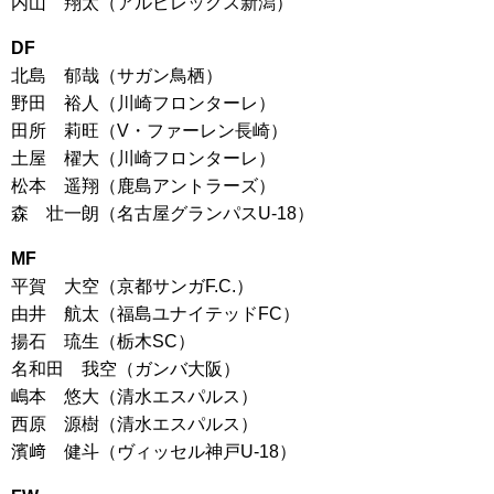
内山 翔太（アルビレックス新潟）
DF
北島 郁哉（サガン鳥栖）
野田 裕人（川崎フロンターレ）
田所 莉旺（V・ファーレン長崎）
土屋 櫂大（川崎フロンターレ）
松本 遥翔（鹿島アントラーズ）
森 壮一朗（名古屋グランパスU-18）
MF
平賀 大空（京都サンガF.C.）
由井 航太（福島ユナイテッドFC）
揚石 琉生（栃木SC）
名和田 我空（ガンバ大阪）
嶋本 悠大（清水エスパルス）
西原 源樹（清水エスパルス）
濱﨑 健斗（ヴィッセル神戸U-18）