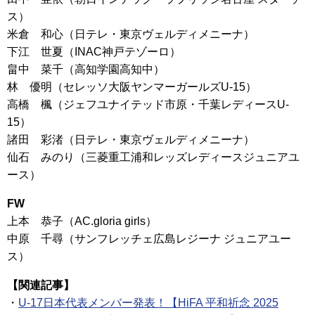
ス）
米倉 和心（日テレ・東京ヴェルディメニーナ）
下江 世夏（INAC神戸テゾーロ）
畠中 菜千（高知学園高知中）
林 優明（セレッソ大阪ヤンマーガールズU-15）
高橋 楓（ジェフユナイテッド市原・千葉レディースU-
15）
諸田 彩渚（日テレ・東京ヴェルディメニーナ）
仙石 みのり（三菱重工浦和レッズレディースジュニアユ
ース）
FW
上本 恭子（AC.gloria girls）
中原 千尋（サンフレッチェ広島レジーナ ジュニアユー
ス）
【関連記事】
・
U-17日本代表メンバー発表！【HiFA 平和祈念 2025