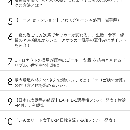
クス方法とは？
【ユース セレクション】いわてグルージャ盛岡（岩手県）
「夏の過ごし方次第でサッカーが変わる」。生活・食事・練
習の3つの観点からジュニアサッカー選手の夏休みのポイント
を紹介！
C・ロナウドの長男が圧巻のゴール!! ”父親”を彷彿とさせるド
リブルが世界中で話題に
腸内環境を整えて“冷え”に強いカラダに！「オリゴ糖で煮豚」
の作り方／体を温めるレシピ
【日本代表選手の経歴】EAFF E-1選手権メンバー発表！横浜
FM仲川が初選出！
「JFA エリート女子U-14日韓交流」参加メンバー発表！