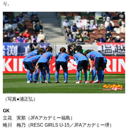
り。
（写真●浦正弘）
GK
立花 実那（JFAアカデミー福島）
蜷川 梅乃（RESC GIRLS U-15／JFAアカデミー堺）