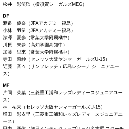
松井 彩笑歌（横須賀シーガルズMEG）
DF
渡邉 優奈（JFAアカデミー福島）
小林 羽留（JFAアカデミー福島）
深澤 夏歩（常葉大学附属橘中）
川原 未夢（高知学園高知中）
加藤 里來（常葉大学附属橘中）
寺田 莉紗（セレッソ大阪ヤンマーガールズU-15）
近藤 音々（サンフレッチェ広島レジーナ ジュニアユー
ス）
MF
片岡 菜葉（三菱重工浦和レッズレディースジュニアユー
ス）
林 祐未（セレッソ大阪ヤンマーガールズU-15）
増田 彩衣里（三菱重工浦和レッズレディースジュニアユ
ース）
田中 亜依（朝日インテック・ラブリッジ名古屋 スターチ