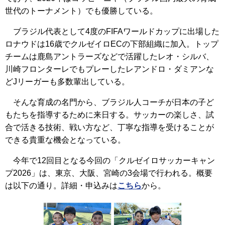
世代のトーナメント）でも優勝している。
ブラジル代表として4度のFIFAワールドカップに出場した
ロナウドは16歳でクルゼイロECの下部組織に加入。トップ
チームは鹿島アントラーズなどで活躍したレオ・シルバ、
川崎フロンターレでもプレーしたレアンドロ・ダミアンな
どJリーガーも多数輩出している。
そんな育成の名門から、ブラジル人コーチが日本の子ど
もたちを指導するために来日する。サッカーの楽しさ、試
合で活きる技術、戦い方など、丁寧な指導を受けることが
できる貴重な機会となっている。
今年で12回目となる今回の「クルゼイロサッカーキャン
プ2026」は、東京、大阪、宮崎の3会場で行われる。概要
は以下の通り。詳細・申込みは
こちら
から。