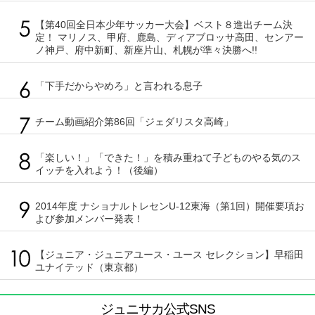
【第40回全日本少年サッカー大会】ベスト８進出チーム決
定！ マリノス、甲府、鹿島、ディアブロッサ高田、センアー
ノ神戸、府中新町、新座片山、札幌が準々決勝へ!!
「下手だからやめろ」と言われる息子
チーム動画紹介第86回「ジェダリスタ高崎」
「楽しい！」「できた！」を積み重ねて子どものやる気のス
イッチを入れよう！（後編）
2014年度 ナショナルトレセンU-12東海（第1回）開催要項お
よび参加メンバー発表！
【ジュニア・ジュニアユース・ユース セレクション】早稲田
ユナイテッド（東京都）
ジュニサカ公式SNS