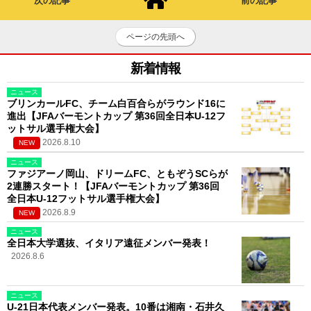
次の記事
前の記事
ページの先頭へ
新着情報
ニュース
ブリンカールFC、チーム白百合らがラウンド16に
進出【JFAバーモントカップ 第36回全日本U-12フ
ットサル選手権大会】
2026.8.10
NEW
ニュース
ファジアーノ岡山、ドリームFC、ともぞうSCらが
2連勝スタート！【JFAバーモントカップ 第36回
全日本U-12フットサル選手権大会】
2026.8.9
NEW
ニュース
全日本大学選抜、イタリア遠征メンバー発表！
2026.8.6
ニュース
U-21日本代表メンバー発表。10番は湘南・石井久