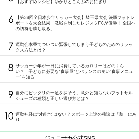
【おすすめレシピ】ゆかりとこんぶのおにぎり
【第38回全日本少年サッカー大会】埼玉県大会 決勝フォトレ
ポート＆大会結果「激戦を制したレジスタFCが優勝！ 全国へ
の切符を勝ち取る」
運動会本番でついつい緊張してしまう子どものためのリラッ
クス方法とは？
サッカー少年が一日に消費しているカロリーはどのくら
い？ 子どもに必要な“食事量”とバランスの良い“食事メニュ
ー”を知る
自分にピッタリの一足を探そう。意外と知らないフットサル
シューズの種類と正しい選び方とは？
運動神経は”才能”ではない!? スポーツ上達の秘訣は「脳」にあ
り
ジュニサカ公式SNS