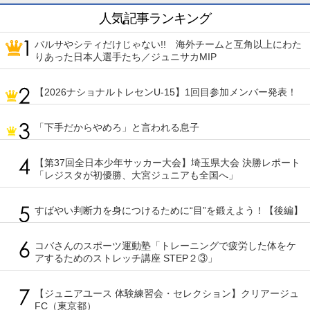
人気記事ランキング
バルサやシティだけじゃない!! 海外チームと互角以上にわた
りあった日本人選手たち／ジュニサカMIP
【2026ナショナルトレセンU-15】1回目参加メンバー発表！
「下手だからやめろ」と言われる息子
【第37回全日本少年サッカー大会】埼玉県大会 決勝レポート
「レジスタが初優勝、大宮ジュニアも全国へ」
すばやい判断力を身につけるために“目”を鍛えよう！【後編】
コバさんのスポーツ運動塾「トレーニングで疲労した体をケ
アするためのストレッチ講座 STEP２③」
【ジュニアユース 体験練習会・セレクション】クリアージュ
FC（東京都）