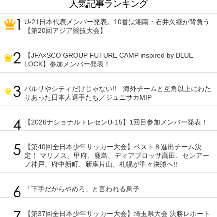
人気記事ランキング
U-21日本代表メンバー発表。10番は湘南・石井久継が背負う
【第20回アジア競技大会】
【JFA×SCO GROUP FUTURE CAMP inspired by BLUE
LOCK】参加メンバー発表！
バルサやシティだけじゃない!! 海外チームと互角以上にわた
りあった日本人選手たち／ジュニサカMIP
【2026ナショナルトレセンU-15】1回目参加メンバー発表！
【第40回全日本少年サッカー大会】ベスト８進出チーム決
定！ マリノス、甲府、鹿島、ディアブロッサ高田、センアー
ノ神戸、府中新町、新座片山、札幌が準々決勝へ!!
「下手だからやめろ」と言われる息子
【第37回全日本少年サッカー大会】埼玉県大会 決勝レポート