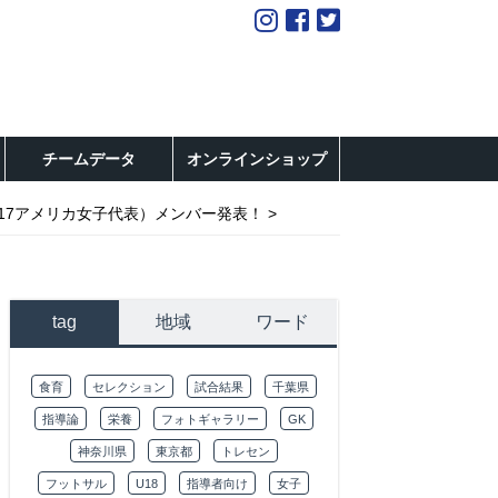
チームデータ
オンラインショップ
U-17アメリカ女子代表）メンバー発表！
tag
地域
ワード
食育
セレクション
試合結果
千葉県
指導論
栄養
フォトギャラリー
GK
神奈川県
東京都
トレセン
フットサル
U18
指導者向け
女子