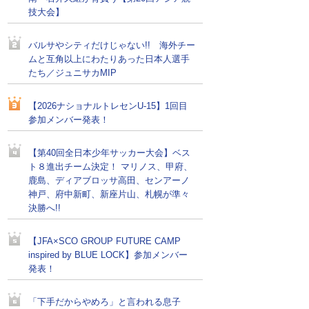
技大会】
バルサやシティだけじゃない!! 海外チー
ムと互角以上にわたりあった日本人選手
たち／ジュニサカMIP
【2026ナショナルトレセンU-15】1回目
参加メンバー発表！
【第40回全日本少年サッカー大会】ベス
ト８進出チーム決定！ マリノス、甲府、
鹿島、ディアブロッサ高田、センアーノ
神戸、府中新町、新座片山、札幌が準々
決勝へ!!
【JFA×SCO GROUP FUTURE CAMP
inspired by BLUE LOCK】参加メンバー
発表！
「下手だからやめろ」と言われる息子