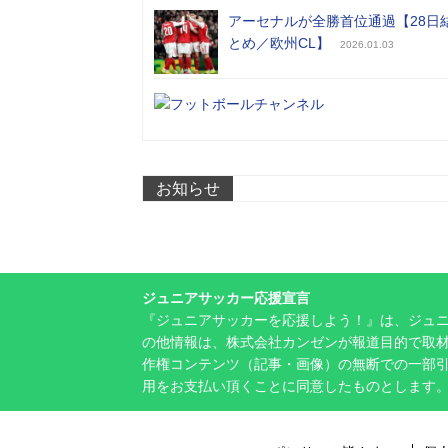
アーセナルが全勝首位通過【28日
とめ／欧州CL】
2026.01.03
お知らせ
ジュニアサッカー応援宣言
『ジュニアサッカーを応援しよう！』は、ジュ
の他情報は、株式会社カンゼンが報道目的で取材
作権コンテンツ（記事・画像）の無断での一部
用をお支払い頂くことに同意したものとします