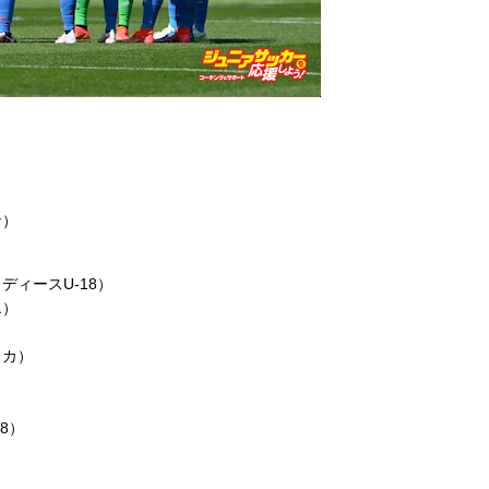
ナ）
ィースU-18）
エ）
リカ）
8）
）