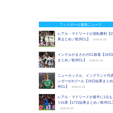
フットボール最新ニュース
レアル・マドリードが逆転勝利【2
果まとめ／欧州CL】
2026.01.03
インテルがまさかのCL敗退【24日
まとめ／欧州CL】
2026.01.03
ニューカッスル、イングランド代
ンガーが4ゴール【18日結果まと
州CL】
2026.01.03
レアル・マドリードが後半に1点も
り白星【17日結果まとめ／欧州CL
2026.01.03