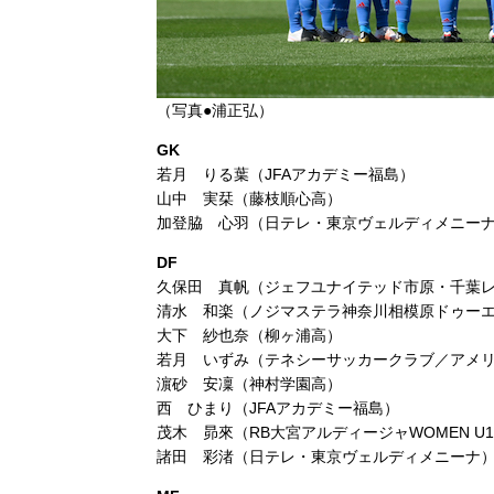
（写真●浦正弘）
GK
若月 りる葉（JFAアカデミー福島）
山中 実栞（藤枝順心高）
加登脇 心羽（日テレ・東京ヴェルディメニー
DF
久保田 真帆（ジェフユナイテッド市原・千葉レデ
清水 和楽（ノジマステラ神奈川相模原ドゥー
大下 紗也奈（柳ヶ浦高）
若月 いずみ（テネシーサッカークラブ／アメ
濵砂 安凜（神村学園高）
西 ひまり（JFAアカデミー福島）
茂木 昴來（RB大宮アルディージャWOMEN U1
諸田 彩渚（日テレ・東京ヴェルディメニーナ