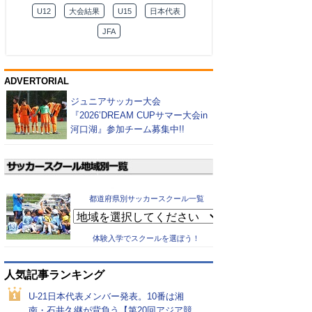
U12
大会結果
U15
日本代表
JFA
ADVERTORIAL
ジュニアサッカー大会
『2026’DREAM CUPサマー大会in
河口湖』参加チーム募集中!!
都道府県別サッカースクール一覧
体験入学でスクールを選ぼう！
人気記事ランキング
U-21日本代表メンバー発表。10番は湘
南・石井久継が背負う【第20回アジア競