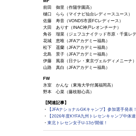
MF
前田 御里（作陽学園高）
樋口 らら（マイナビ仙台レディースユース）
佐藤 寿音（VONDS市原FCレディース）
大田 ありす（INAC神戸レオンチーナ）
角谷 瑠菜（ジェフユナイテッド市原・千葉レディ
花城 恵唯（JFAアカデミー福島）
松下 遥蘭（JFAアカデミー福島）
北島 景子（JFAアカデミー福島）
伊藤 風葵（日テレ・東京ヴェルディメニーナ
山路 真白（JFAアカデミー福島）
FW
氷室 かんな（東海大学付属福岡高）
野本 心菜（藤枝順心高）
【関連記事】
・
【JFAナショナルGKキャンプ】参加選手発表
・
【2026年度KYFA九州トレセンキャンプ中体
・
東北トレセン女子U-13が開催！