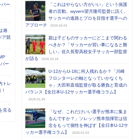
ンバー
「これはやらない方がいい」という保護
者の言動。wyvern望月隆司監督に訊く、
サッカーの進路とプロを目指す選手への
アプローチ
2026.04.03
は湘
ジア競
親は子どものサッカーにどこまで関わる
べきか？「サッカーが習い事になると難
しい」佐久長聖高校女子サッカー部監督
MP
が語る
2026.03.18
メンバー
U-12からU-18に何人残れるか？「川崎
フロンターレの軸となっていかなくち
内トレ
ゃ」大田和直哉監督が取る勝負と育成の
表！
バランス【全日本U-12サッカー選手権コラム】
2026.01.05
を見る
「なぜ、これだけいい選手が熊本に集ま
るんですか？」ソレッソ熊本指揮官は信
念をもって個性を伸ばす【全日本U-12サ
ッカー選手権コラム】
2026.01.03