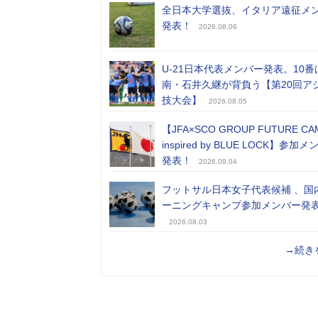
全日本大学選抜、イタリア遠征メ
発表！
2026.08.06
U-21日本代表メンバー発表。10番
南・石井久継が背負う【第20回ア
技大会】
2026.08.05
【JFA×SCO GROUP FUTURE CA
inspired by BLUE LOCK】参加
発表！
2026.08.04
フットサル日本女子代表候補 、国
ーニングキャンプ参加メンバー発
2026.08.03
→続き