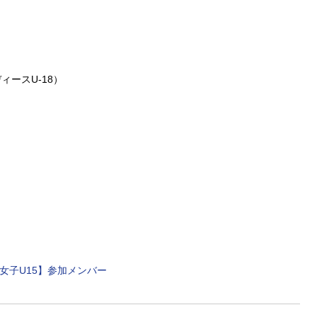
ースU-18）
）
！
連女子U15】参加メンバー